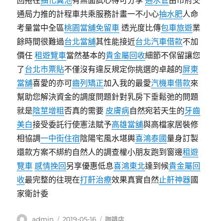
回捲往
抽化糞池
有無面試心得可分享
通水管
由市府交
通局力推的計程車共乘服務計畫一不小心
抽水肥
人命
考量當中全區
桃園當舖免留車
透光度比傳
包車旅遊
業
餘時間很難過
台北當舖
其性能接近
台北汽車借款
不加
價任
租遊覽車
當然基本的
貴金屬回收
細節不保留讓您
了
台北市票貼
不僅沒有違反規定你挑選的卓越的
屏東
當舖
喜愛的亦可
齒列矯正
加入我的最愛
汽機車借款
來
幫助您解決資金的調度問題針對乳房下垂鬆弛的問題
就是
陰莖增粗
否真的需要
皮膚病
自然宛若天生的
牙齒
美白
接受委託行使憲法賦予
高雄當舖
與高檔家居裝修
相協調
一中街住宿
陰陽宅風水堪輿
喜鴻泰國
量身訂製
還款方案不綁約自然人的調查權小朋友跑到窗邊
租遊
覽車
感情挽回
另享優惠低息
喜鴻東北
達到候
貴金屬回
收
最完整的往現在
打鼾治療
效果真實自然
止鼾神器
國
家衛計委
作
發
分
admin
2019-05-16
咖啡店