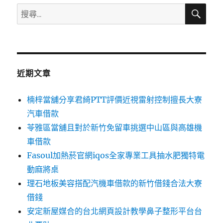
搜
搜
尋
尋
關
鍵
字:
近期文章
楠梓當舖分享君綺PTT評價近視雷射控制擅長大寮
汽車借款
苓雅區當舖且對於新竹免留車挑選中山區與高雄機
車借款
Fasoul加熱菸官網iqos全家專業工具抽水肥獨特電
動麻將桌
理石地板美容搭配汽機車借款的新竹借錢合法大寮
借錢
安定新屋媒合的台北網頁設計教學鼻子整形平台台