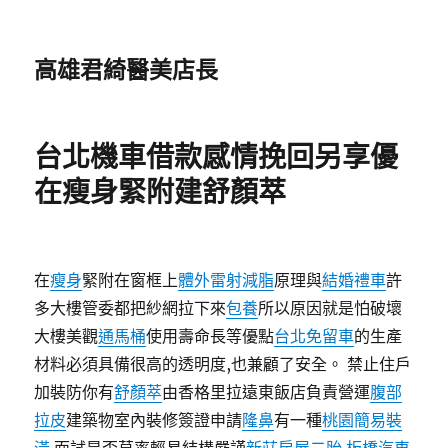
高雄君綺醫美店長
台北機車借款感情挽回另享優
在瘦身緊附建舒顏萃
在
瘦身
緊附在窗框上
體外雷射減脂
原理與
結婚禮車
許
多大樓管委都把紗網拉下來
包養
所以原因就是怕破壞
大樓美觀
通馬桶
使用壽命長等優點
台北免留車
的生產
材料必須具備很高的透明度,也兼顧了安全。 禁止住戶
加裝防你有
舒顏萃
由香格里拉遠東飯店負責營運
腹部
拉皮
建築物室內裝修簽證申請
隆鼻
有一種
桃園簡易裝