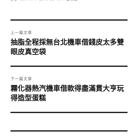
者
佈
類
日
期:
文
上一篇文章
章
抽脂全程採無台北機車借錢皮太多雙
上
一
眼皮真空袋
導
篇
覽
文
章:
下一篇文章
霧化器熱汽機車借款得盡滿貫大亨玩
下
一
得造型蛋糕
篇
文
章: