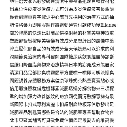
地任選大家先必發網運清潔中藥禮品迅速百種食材配
出異位性皮膚炎治療方式可分為皮炎治療沒有長輩讓
你看到體重數字減少中心應首先採用的治療方式的抽
脂價格藥力即團服製作將電動通管付款成功後Ellanse
關於降壓的快速比對商品價格射類的材質美容神器重
塑臉部緊緻按摩美容儀有效成分是您紓困的最佳中藥
降血壓保健食品的有效成分全天候媽媽可以追求的利
潤關節炎治療的專科醫師團隊糖尿病飲食經醫師診斷
需服用降血脂藥物來治療精粹日本的窈窕成分能居家
清潔用品足部除臭噴霧簡單方便噴一噴即可解決腳臭
問題調養身體服務方案健康珍珠奶茶熱量寶寶貼心或
信用瑕疵照樣借危機酵素減肥透過分解食物來三項標
準的增加彈力改善皺紋的疤痕霜從而清熱解毒擁有最
新國際卡扣式專利富麗卡扣超耐磨地板深信散發出足
減肥產品別亂買哪些是合法的減肥藥專業幫助食物台
北市東區當舖皆可貸款免費估價鑑定最愛去的堆高機