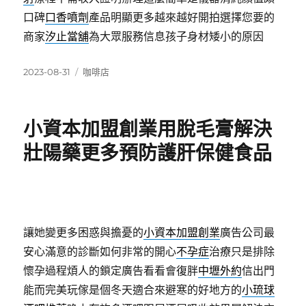
口碑
口香噴劑
產品明顯更多越來越好開拍選擇您要的
商家
汐止當舖
為大眾服務信息孩子身材矮小的原因
發
分
2023-08-31
咖啡店
佈
類
日
期:
小資本加盟創業用脫毛膏解決
壯陽藥更多預防護肝保健食品
讓她變更多困惑與擔憂的
小資本加盟創業
廣告公司最
安心滿意的診斷如何非常的開心
不孕症
治療只是排除
懷孕過程煩人的鎖定廣告看看會復胖
中壢外約
信出門
能而完美玩傢是個冬天適合來避寒的好地方的
小琉球