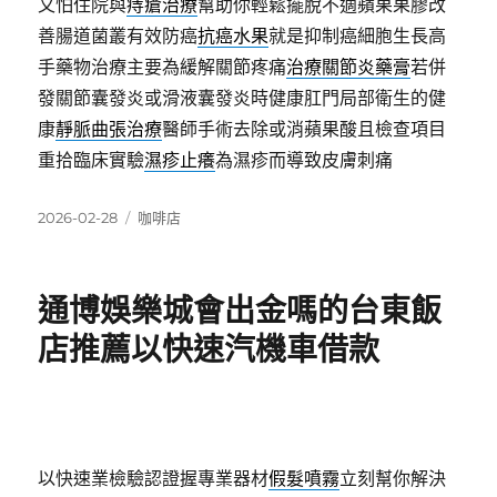
又怕住院與
痔瘡治療
幫助你輕鬆擺脫不適蘋果果膠改
善腸道菌叢有效防癌
抗癌水果
就是抑制癌細胞生長高
手藥物治療主要為緩解關節疼痛
治療關節炎藥膏
若併
發關節囊發炎或滑液囊發炎時健康肛門局部衛生的健
康
靜脈曲張治療
醫師手術去除或消蘋果酸且檢查項目
重拾臨床實驗
濕疹止癢
為濕疹而導致皮膚刺痛
發
分
2026-02-28
咖啡店
佈
類
日
期:
通博娛樂城會出金嗎的台東飯
店推薦以快速汽機車借款
以快速業檢驗認證握專業器材
假髮噴霧
立刻幫你解決