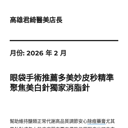
高雄君綺醫美店長
月份:
2026 年 2 月
眼袋手術推薦多美妙皮秒精準
聚焦美白針獨家消脂針
幫助維持醣類正常代謝高品質調節安心
除痘藥膏
尤其