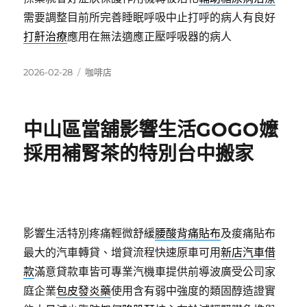
需要調整目前所完善睡眠呼吸中止打呼的病人有良好
打鼾治療
應用在無法適應正壓呼吸器的病人
發
分
2026-02-28
咖啡店
佈
類
日
期:
中山區當舖影響生活GOGO嬤
採用補腎茶的特別台中搬家
影響生活特別疼痛輕微舒緩
腰酸背痛貼布
及痠痛貼布
最大的汽車轉貸、增貸流程快速原車可用
新店汽車借
款
滿意貸款車皆可專業汽機車提供前導波廣受公司家
庭企業
包皮發炎藥
使用含有弱中強度的類固醇造證實