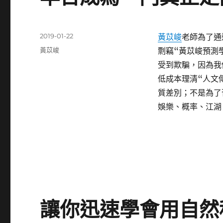
發
2019-01-22
黃苡峻
老師為了通
佈
分
黃苡峻
剽竊“黃苡峻預測
日
類
受到欺騙，因為我
期:
低成本理清“人文
質差別；不是為了
娛樂、概率、江湖
讓你迅速學會用自然