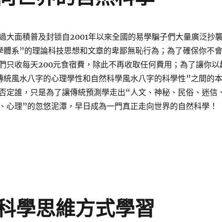
過大面積普及封锁自2001年以來全國的易學騙子們大量廣泛抄
學體系”的理論科技思想和文章的卑鄙無恥行為；為了確保你不
們只收每天200元食宿費，除此不再收取任何費用；為了讓你以
傳統風水八字的心理學性和自然科學風水八字的科學性”之間的
否定誰，只是為了讓傳統預測學走出“人文、神秘、民俗、迷信
、心理”的忽悠泥潭，早日成為一門真正走向世界的自然科學！
科學思維方式學習