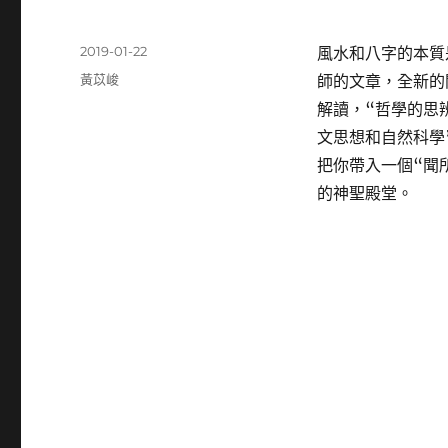
發
2019-01-22
風水和八字的本質
佈
分
黃苡峻
師的文章，全新的
日
類
解讀，“哲學的思
期:
文思想和自然科學
把你帶入一個“聞
的神聖殿堂。