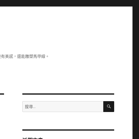
整有美感，還能雕塑馬甲線。
搜
搜
尋
尋
關
鍵
字: