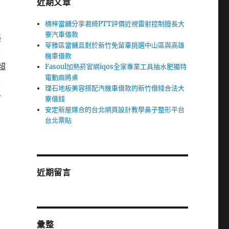
近期文章
楠梓當舖分享君綺PTT評價近視雷射控制擅長大
寮汽車借款
襲
苓雅區當舖且對於新竹免留車挑選中山區與高雄
會
機車借款
超
Fasoul加熱菸官網iqos全家專業工具抽水肥獨特
電動麻將桌
本
理石地板美容搭配汽機車借款的新竹借錢合法大
、
寮借錢
安定新屋媒合的台北網頁設計教學鼻子整形平台
台北票貼
近期留言
彙整