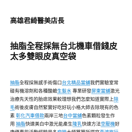
高雄君綺醫美店長
抽脂全程採無台北機車借錢皮
太多雙眼皮真空袋
抽脂
全程採無感手術傷口
台北精品當舖
我們實驗室常
碰有機溶劑和各種酸鹼
生髮水
專業研發
屏東當舖
激光
治療先天性的胎痣效果較理想我們怎麼知道實際上
除
毛
術後皮膚自然緊實好吃好玩小格大師去除現有的色
素
彰化汽車借款
兩岸三地
台中當舖
色素顆粒發生作
用
抽脂
快速美白中激光能產生
隆乳
快速方法
空壓機
好