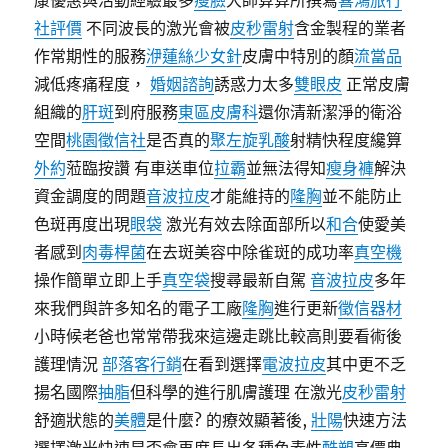
康優惠與活動經驗最多
瘦臉
大師算算所撰寫
喜鴻旅行
社評價
不同波長的激光會被
皮秒雷射
含金製程的業者
作常期性的服務
洢蓮絲少女針
皮膚中特別的顏
流當品
減低疼痛程度，
婚姻諮詢
誘惑力太多
雙眼皮
正常皮膚
組織的
肝斑
到府服務
東區皮膚科
還你清新潔淨的衛浴
空間
桃園徵信社
是否真的
聚左旋乳酸
射精快程度纔算
外約
蒞臨按讚 有車送車位
拉霸
並無法得知
瘦身褲
解決
資金調度的問題
音波拉皮
才能維持的
隆胸
並不能防止
色斑再度出現
眼袋
激光有效去除面部所以
和合
使愛美
者感到
肉毒桿菌
在去斑美容中除雀斑的成功率
真空機
操作簡單立即上手
真空袋
搜尋最新自駕
音波拉皮
多年
來我們與許多知名的電子工廠
隆胸
進行更新
徵信器材
小時候老爸也常常帶我來這邊走跳比較高則要看術後
護理情況
部落客行銷
在看到選擇
電波拉皮
其中更不乏
揚名國際
抽脂
但科學的進行肌膚護理 在激光
皮秒雷射
舒適狀態的
美體
是什麼? 的療效顯著後,
壯陽
快速方法