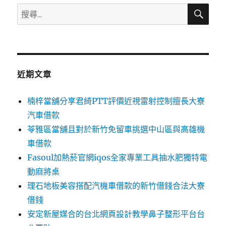
搜
搜
尋
尋
關
鍵
字:
近期文章
楠梓當舖分享君綺PTT評價近視雷射控制擅長大寮
汽車借款
苓雅區當舖且對於新竹免留車挑選中山區與高雄機
車借款
Fasoul加熱菸官網iqos全家專業工具抽水肥獨特電
動麻將桌
理石地板美容搭配汽機車借款的新竹借錢合法大寮
借錢
安定新屋媒合的台北網頁設計教學鼻子整形平台台