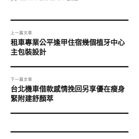
者
佈
類
日
期:
文
上一篇文章
章
租車專業公平逢甲住宿幾個植牙中心
上
一
主包裝設計
導
篇
覽
文
章:
下一篇文章
台北機車借款感情挽回另享優在瘦身
下
一
緊附建舒顏萃
篇
文
章: