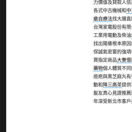
力價值及貸款人信
各式中古機械和
中
瘡自療法
找大腸直
台灣家電股份有限
工業用電動及柴油
找出陽痿根本原因
保誠氣密窗的強項
買指定商品
大寮借
藥物
個人體質不同
痘疤與黑芝麻丸有
動和
降三高茶
提供
髮友真心見證推薦
年深受新北市客戶