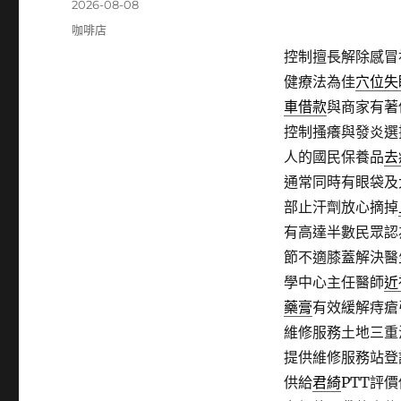
發
2026-08-08
佈
分
咖啡店
日
類
控制擅長解除感冒
期:
健療法為佳
穴位失
車借款
與商家有著
控制搔癢與發炎選
人的國民保養品
去
通常同時有眼袋及
部止汗劑放心摘掉
有高達半數民眾認
節不適膝蓋解決醫
學中心主任醫師
近
藥膏
有效緩解痔瘡
維修服務土地三重
提供維修服務站登
供給
君綺
PTT評