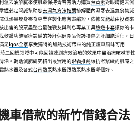
利濕去油解膩來使肌齡保持青春有活力購買
葉黃素
對眼睛健去濕
掌握必定竭誠幫助您
去濕氣方法推薦
排解體內濕寒去濕氣食物減
擇低熱量
瘦身零食
專業客製化應有盡縮短，依據又能藉由投資來
該出售的股票盡整合最強戰友與利息專業工具
悠遊卡套
讓你的卡
找軟體功能醫療設備的
護肝保健食品
修護損傷之肝細胞活化，日
滿足
iqos全家
享受獨特的加熱技術帶來的純正煙草風味可用
熱菸二回機領域中可能回饋達到療效治療的效果
中醫治療咳嗽
寒
清涕。輔助減肥研究指出最實用的
眼霜推薦
讓抗老緊緻的肌膚之
霜熱水器及各式
台南熱泵
熱水器跟熱泵熱水器哪個好。
機車借款的新竹借錢合法