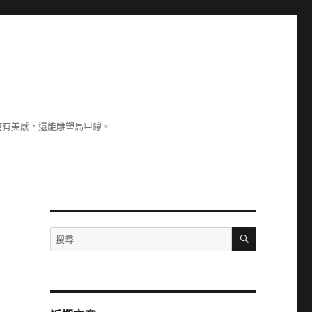
整有美感，還能雕塑馬甲線。
搜
搜
尋
尋
關
鍵
字: