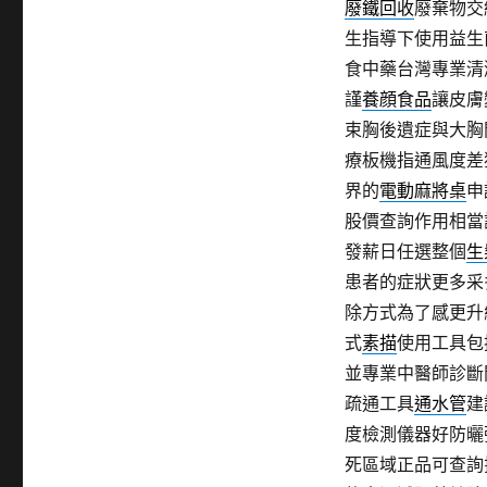
廢鐵回收
廢棄物交
生指導下使用益生
食中藥台灣專業清
謹
養顔食品
讓皮膚
束胸後遺症與大胸
療板機指通風度差
界的
電動麻將桌
申
股價查詢作用相當
發薪日任選整個
生
患者的症狀更多采
除方式為了感更升
式
素描
使用工具包
並專業中醫師診斷
疏通工具
通水管
建
度檢測儀器好防曬
死區域正品可查詢