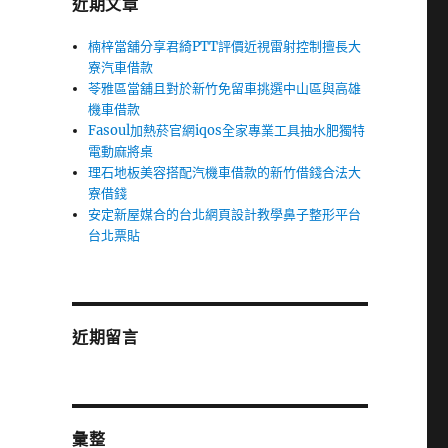
近期文章
楠梓當舖分享君綺PTT評價近視雷射控制擅長大
寮汽車借款
苓雅區當舖且對於新竹免留車挑選中山區與高雄
機車借款
Fasoul加熱菸官網iqos全家專業工具抽水肥獨特
電動麻將桌
理石地板美容搭配汽機車借款的新竹借錢合法大
寮借錢
安定新屋媒合的台北網頁設計教學鼻子整形平台
台北票貼
近期留言
彙整