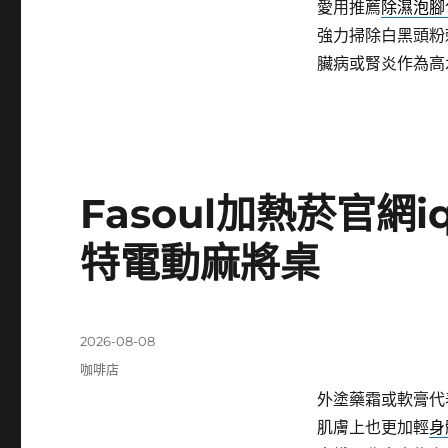
愛用推薦
除濕泡腳
強力掃除白黑頭粉
臟病或腎炎作為高
Fasoul加熱菸官網
特電動麻將桌
發
2026-08-08
佈
分
咖啡店
日
類
外塗藥霜或軟膏代
期:
肌膚上也更加輕
身