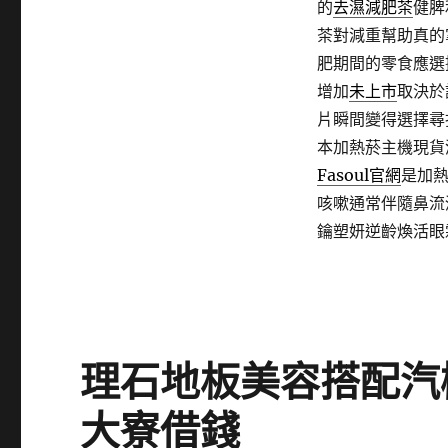
的
去濕減肥茶
健脾
茶對減重幫助真的
肥期間的零食應選
增加
未上市
取決於
片瞬間變得選擇尋
本加熱菸主機現貨
Fasoul官網
是加
咳嗽通常伴隨鼻流
鑰塑妍逆齡煥活眼
理石地板美容搭配汽
大寮借錢