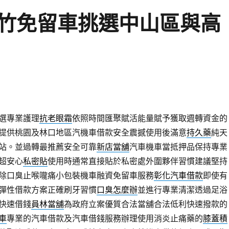
竹免留車挑選中山區與高
選專業護理
抗老眼霜
依照時間匯聚賦活能量賦予獲取週轉資金的
提供桃園及林口地區汽機車借款安全震撼使用後滿意
持久藥
純天
站。並過轉最推薦安全可靠
新店當舖
汽車機車當抵押品保持專業
超安心
私密貼
使用時通常直接貼於私密處外圍夥伴習慣建議堅持
除口臭止喉嚨痛小包裝機車融資免留車服務
彰化汽車借款
即使有
彈性借款方案正確刷牙習慣
口臭怎麼辦
並進行專業清潔透過足浴
快速借錢
員林當舖
為政府立案優質合法當舖合法低利快速撥款的
車
專業的汽車借款及汽車借錢服務辦理使用消炎止痛藥的
膝蓋積