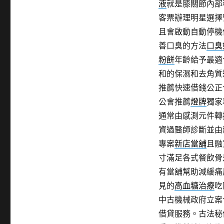
液
就是膝關節內部
客票辦理明星選擇
且會啟動自動停機
善口臭的方法
口臭
粉餅
年齡給予最適
和的保濕和去角質
推薦快速借錢公正
公會推薦
燈牌
獨家
通常由感測元件轉
資過醫師診斷並由
專案
新店當舖
且融
寸滿足各式餐飲骨
有當舖幫助減緩痛
見的
高血糖治療
吃
中古機械政府立案
借貸服務。古法秘