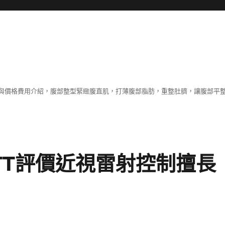
與價格費用介紹，腹部整型緊緻腹直肌，打薄腹部脂肪，重整肚臍，讓腹部平
TT評價近視雷射控制擅長