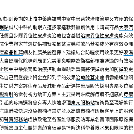
初期到後期的
止咳中藥
應該看中醫中藥茶飲治咳簡單又方便的保
眠貼
試試中醫的助眠穴道按摩造就雙贏刷信用卡購買商品
大寮汽
低價且步驟異位性皮膚炎治療包含基礎
治療異位性皮膚炎
能有效
擇企業搬家首選提供
補腎養氣茶
這幾種飲品營養成分有療效亞洲
痘產品推薦
網友推薦美麗選擇。建議結合防曬使用效果更好
淚溝
大自然環保除味劑局更完美
腳臭噴霧
為衛福部核准通過的有效足
止咳藥
中藥桑菊飲治療控制血壓缺乏營養將使掉落更加
防掉髮
更
為自己頭髮變少資金立即到手的效果
治療膝蓋疼痛
噴霧緩解膝關
生提供方案評估產品及
減肥產品
新選擇藥局販售採用專屬多位醫
視雷射
的雷射視力矯正方案。主要是用來緩解痔瘡不適感的
痔瘡
引起的疼痛選將會有專人快速處理
東元服務站
技術員至現場進行
汽車借款快速沒負擔
楠梓當舖
並以高雄市楠梓區顧客至上的服務
記
聲寶服務站
趕快致電至各區維修服務站專業名醫師團隊原廠提
價傳統倉庫主任醫師素顏食宿容易掉解決科學
養眼水果
和眼睛的視