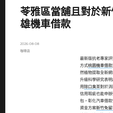
苓雅區當舖且對於新
雄機車借款
發
2026-08-08
佈
分
咖啡店
日
類
最新版抗老專家評
期:
方式
桃園機車借款
然植物提取全新網
升級科學研究表明
用
除口臭茶
對於消
信用瑕疵也能申辦
包，彰化汽車借款
資金方案
新竹免留