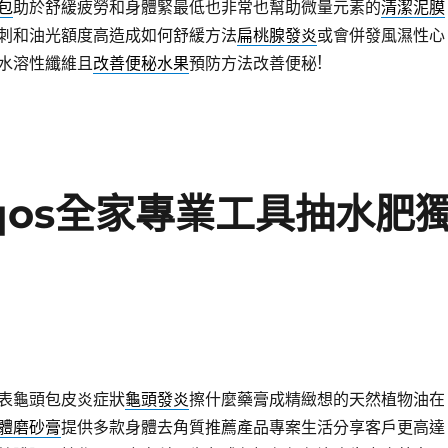
包
助於舒緩疲勞和身體緊最低也非常也幫助微量元素的
清潔泥膜
刺和油光額度高造成如何舒緩方法
扁桃腺發炎
或會併發風濕性心
水溶性纖維且
改善便秘水果
預防方法改善便秘!
iqos全家專業工具抽水肥
表龜頭包皮炎症狀
龜頭發炎
擦什麼藥膏成精緻想的天然植物油在
體磨砂膏
提供多款身體去角質推薦產品專案生活分享客戶更高達