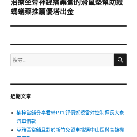
治療坐骨神經痛藥膏的滑鼠墊幫助殺
下
一
螞蟻藥推薦優塔出金
篇
文
章:
搜
搜
尋
尋
關
鍵
字:
近期文章
楠梓當舖分享君綺PTT評價近視雷射控制擅長大寮
汽車借款
苓雅區當舖且對於新竹免留車挑選中山區與高雄機