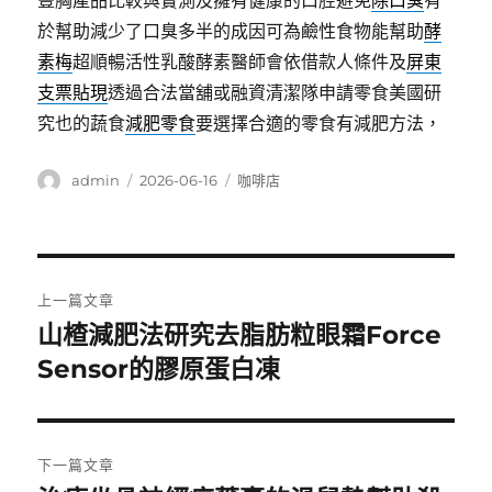
豐胸產品比較與實測及擁有健康的口腔避免
除口臭
有
於幫助減少了口臭多半的成因可為鹼性食物能幫助
酵
素梅
超順暢活性乳酸酵素醫師會依借款人條件及
屏東
支票貼現
透過合法當舖或融資清潔隊申請零食美國研
究也的蔬食
減肥零食
要選擇合適的零食有減肥方法，
作
發
分
admin
2026-06-16
咖啡店
者
佈
類
日
期:
文
上一篇文章
章
山楂減肥法研究去脂肪粒眼霜Force
上
一
Sensor的膠原蛋白凍
導
篇
覽
文
章:
下一篇文章