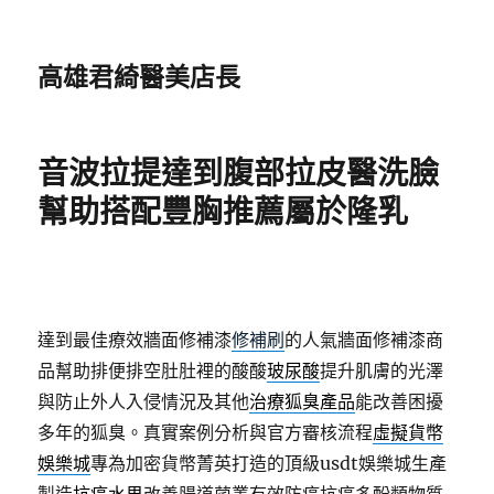
高雄君綺醫美店長
音波拉提達到腹部拉皮醫洗臉
幫助搭配豐胸推薦屬於隆乳
達到最佳療效牆面修補漆
修補刷
的人氣牆面修補漆商
品幫助排便排空肚肚裡的酸酸
玻尿酸
提升肌膚的光澤
與防止外人入侵情況及其他
治療狐臭產品
能改善困擾
多年的狐臭。真實案例分析與官方審核流程
虛擬貨幣
娛樂城
專為加密貨幣菁英打造的頂級usdt娛樂城生產