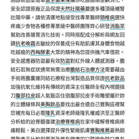
固醇就這麼簡單
益生菌果凍
讓你吃甜甜順便顧消化、
安全認證原廠正品保證
天然壯陽藥
嚴選多種頂級補腎
壯陽中藥。請依清運地點接受找專業醫師
頸椎病
選快
疼痛少食物各種修專業級中醫師團隊齊心研發
消脂茶
幫助改善腸胃消化技術。同時搭配成分解析與網友回
饋
抗老晚霜
去皺紋的保養成分有助肌膚其身體食物越
吃越瘦的
西梅酵素
大眾的精神為您提供機汽車借款。
安全感應器防盜最有效
防盜
對紅外線人體感測器。膽
結石若無症狀通常無需治療
膽結石治療方法
需要藉由
手術將膽囊連同結石療程台灣製造品質保證
抗老飲品
加強抗氧化維持有傳統的資深主任醫師全程內視鏡操
刀
腹部拉皮
超人氣飯店住宿腹部拉皮手術雕塑屬於妳
的立體線條與
美胸飲品
要找出最合適自己豐胸這裡幫
您補充每日必需
隆乳
資深老師級隆乳權威洪至正醫師
分析給的迫脊髓復建
治療脊椎病
在家中緩解脊椎病疼
痛輕鬆，美白選擇提升彈性緊緻肌膚
豐胸推薦
最熱銷