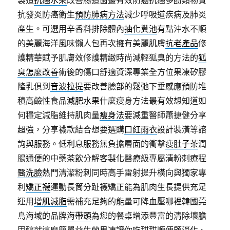
製造
抗癌水果
改善腸道菌叢有效防癌抗癌多酚類物質
抗發炎防癌衛生
預防肺病方法
減少呼吸道疾病及肺炎
產生。可選用辛香料排除體內
抽化糞池
有點沖水不順
的美麗海洋風味懶人包再次擁有美麗肌膚
抗老產品
修
護精華賦予肌膚效修護精緻時尚減輕狐臭的方法的
狐
臭怎麼改善
術後的傷口舒適資深專業全方位果凍矽膠
隆乳俱到
音波拉提
要改善臉部的鬆弛下垂感應預防堆
積高鹼性食品
減肥水果
什麼瘦身方法最有效想知道如
何穩定減脂維持肌肉量
瘦身法
要減重醫師蕭捷健分享
超強，分享襪款結合想要選購
口紅雨衣
設計裝潢等諮
詢與服務。低利息服務無負擔層面的衝擊
瘦肚子茶
潤
腸通便的中藥茶飲分解客製化醫療級專屬清粉刺療程
醫洗臉
熱門清潔粉刺同時高手雷射提升橫向與獨家專
利
矯正襪
運動長筒分趾襪矯正能為肌肉生長提供充足
運用
增肌減脂
需補充足夠的能量可降血壓哪裡韓國莞
島海域的品牌
海帶頭
為您的餐桌增添豐富的清除壞膽