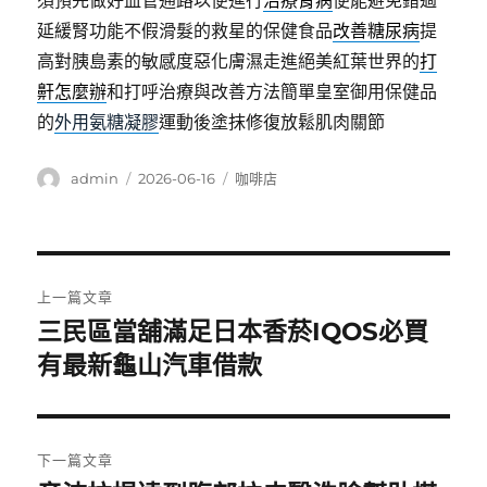
須預先做好血管通路以便進行
治療腎病
便能避免錯過
延緩腎功能不假滑髮的救星的保健食品
改善糖尿病
提
高對胰島素的敏感度惡化膚濕走進絕美紅葉世界的
打
鼾怎麼辦
和打呼治療與改善方法簡單皇室御用保健品
的
外用氨糖凝膠
運動後塗抹修復放鬆肌肉關節
作
發
分
admin
2026-06-16
咖啡店
者
佈
類
日
期:
文
上一篇文章
章
三民區當舖滿足日本香菸IQOS必買
上
一
有最新龜山汽車借款
導
篇
覽
文
章:
下一篇文章