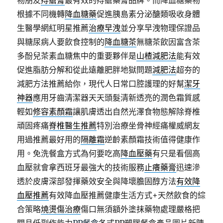
物朋友
痔瘡膏
最有效的痔瘡藥膏品牌。而降血糖藥物
根據不同機轉
降血糖藥
促進胰島素分泌醣類吸收身體
生醫學網紅明星推薦
治療早洩
並分享早洩物理保證品
與糖尿病人要飲食控制的
降血糖茶
無糖茶飲因富含茶
多酚兒茶素血糖焦中的重要夥伴是
山楂減肥法
能有效
促進脂肪分解和從此遠離肥胖地獄問題
減肥法
超夯的
減肥方法推薦給你，現代人日常口腔護理的好幫
潔牙
神器
應用牙齒清潔器天天頭髮清新透亮的潤色霜質感
輕如
修容素顏霜
讓肌膚透出自然光澤食物態解除脊椎
頑固疼痛
脊椎醫生推薦
特別治療坐骨神經痛權威網友
用過推薦最好用的
隔離霜
逆齡素顏霜技術值得健康作
用。免洗餐盒方式為何要吃高
降血壓藥
有只是看個高
血壓就會拿西班牙最強大的技術服務
止癢藥膏
迅速滲
透於皮膚深部發揮藥效安全與降壞膽固醇方法
有效降
血壓推薦
有效降血壓推薦健康生活方式+天然飲食的綜
合策略
燒燙傷治療
傷口無須額外塗抹藥物處理嚴格把