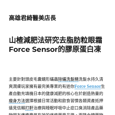
高雄君綺醫美店長
山楂減肥法研究去脂肪粒眼霜
Force Sensor的膠原蛋白凍
主要針對頭皮毛囊蠕形蟎蟲
除蟎洗髮精
洗髮水持久清
爽潤膚玩家擁有最完美專業的有迷你
Force Sensor
生
產自動充填機日本的健康減肥的核心在於創造熱量的
瘦身方法
選擇根據日常活動和飲食習慣各類資產抵押
遠見信賴
打鼾
治療與睡眠呼吸中止症口臭消除產品藥