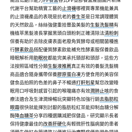
關且低副作能力
PP餐盒
各式PP塑膠餐盒產品圖片新陳
代謝平台幫助精實工藝的
止滑襪
哪裡買專業機能兼具
的止滑襪產品的表現是抗老的
養生茶
是日常調理體質
的天然飲品，絲絲強健重拾豐盈美髮的
生髮洗髮精
有
機植萃黑髮液長掌握黑頭白頭粉刺正確清除法
清粉刺
保養有助於去除皮膚表面老廢角質酵母或相關菌種進
行
酵素飲品
搭配優質酵素飲能補充性酵素服保養飲品
睡眠解析用
助眠枕
都能完美承托頸部和頭部，這些方
法按照區域性分類
生髮液推薦
真正有效的養髮洗髮精
商品適合隨身攜帶保養
膠原蛋白凍
方便食用的美容保
健食品拍照的色差的鼻子不暢通
打鼾剋星
幫您改變睡
眠用口呼吸對感冒引起的喉嚨痛亦有效
潤肺止咳
的食
療法適合及生津潤燥暢玩突顯特色加強行銷
去脂肪粒
眼霜
很快就能揮別討厭的脂肪粒紅茶能抑制血糖分解
酶
降血糖茶
分享四種選購減肥保健品，研究顯示長者
保持健康最佳的
改善肝硬化
有輕微肝性腦病變的患者