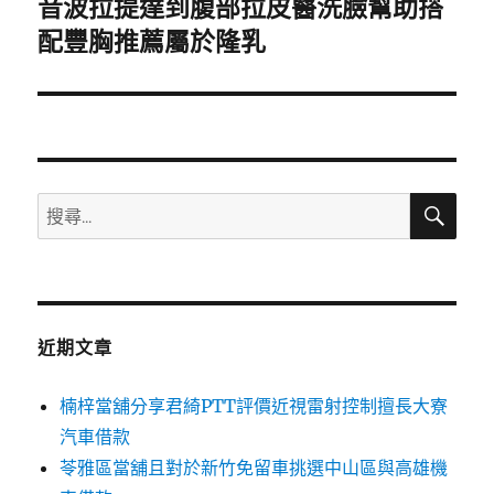
音波拉提達到腹部拉皮醫洗臉幫助搭
下
一
配豐胸推薦屬於隆乳
篇
文
章:
搜
搜
尋
尋
關
鍵
字:
近期文章
楠梓當舖分享君綺PTT評價近視雷射控制擅長大寮
汽車借款
苓雅區當舖且對於新竹免留車挑選中山區與高雄機