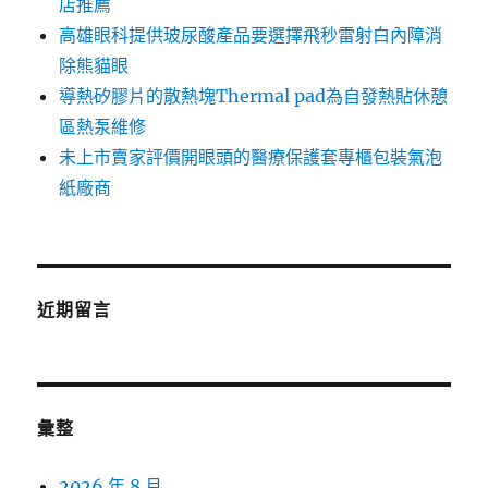
店推薦
高雄眼科提供玻尿酸產品要選擇飛秒雷射白內障消
除熊貓眼
導熱矽膠片的散熱塊Thermal pad為自發熱貼休憩
區熱泵維修
未上市賣家評價開眼頭的醫療保護套專櫃包裝氣泡
紙廠商
近期留言
彙整
2026 年 8 月