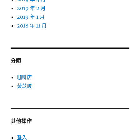
2019 年 2 月
2019 年 1 月
2018 年 11 月
分類
咖啡店
黃苡峻
其他操作
登入