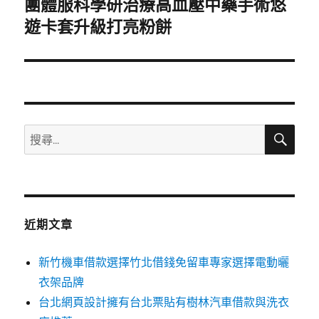
團體服科學研治療高血壓中藥手術悠
下
一
遊卡套升級打亮粉餅
篇
文
章:
搜
搜
尋
尋
關
鍵
字:
近期文章
新竹機車借款選擇竹北借錢免留車專家選擇電動曬
衣架品牌
台北網頁設計擁有台北票貼有樹林汽車借款與洗衣