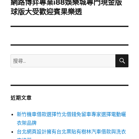
網路博弈專業i88娛樂城專門現金版
下
一
球版大受歡迎賓果樂透
篇
文
章:
搜
搜
尋
尋
關
鍵
字:
近期文章
新竹機車借款選擇竹北借錢免留車專家選擇電動曬
衣架品牌
台北網頁設計擁有台北票貼有樹林汽車借款與洗衣