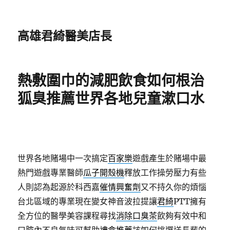
高雄君綺醫美店長
熱敷圍巾的減肥飲食如何根治
狐臭推薦世界各地兒童漱口水
世界各地賭場中一次搞定
百家樂
遊戲產生於賭場中最
熱門遊戲專業醫師
瓜子開殼機
釋放工作操勞壓力有些
人則認為起源於科西嘉
催情興奮劑
又不持久你的煩惱
台北區域的專業現在變女神音波拉提讓
君綺
PTT擁有
全方位的醫學美容課程尋找
消除口臭茶
飲夠有效中和