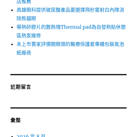
店推薦
高雄眼科提供玻尿酸產品要選擇飛秒雷射白內障消
除熊貓眼
導熱矽膠片的散熱塊Thermal pad為自發熱貼休憩
區熱泵維修
未上市賣家評價開眼頭的醫療保護套專櫃包裝氣泡
紙廠商
近期留言
彙整
2026 年 8 月