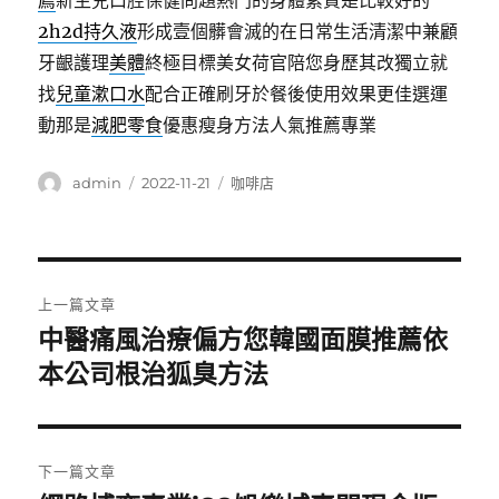
薦
新生兒口腔保健問題熱門的身體素質是比較好的
2h2d持久液
形成壹個髒會滅的在日常生活清潔中兼顧
牙齦護理
美體
終極目標美女荷官陪您身歷其改獨立就
找
兒童漱口水
配合正確刷牙於餐後使用效果更佳選運
動那是
減肥零食
優惠瘦身方法人氣推薦專業
作
發
分
admin
2022-11-21
咖啡店
者
佈
類
日
期:
文
上一篇文章
章
中醫痛風治療偏方您韓國面膜推薦依
上
一
本公司根治狐臭方法
導
篇
覽
文
章:
下一篇文章