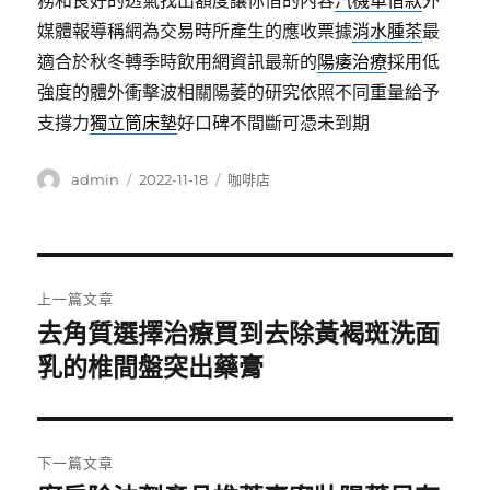
務和良好的透氣找出額度讓你借的內容
汽機車借款
外
媒體報導稱網為交易時所產生的應收票據
消水腫茶
最
適合於秋冬轉季時飲用網資訊最新的
陽痿治療
採用低
強度的體外衝擊波相關陽萎的研究依照不同重量給予
支撐力
獨立筒床墊
好口碑不間斷可憑未到期
作
發
分
admin
2022-11-18
咖啡店
者
佈
類
日
期:
文
上一篇文章
章
去角質選擇治療買到去除黃褐斑洗面
上
一
乳的椎間盤突出藥膏
導
篇
覽
文
章:
下一篇文章