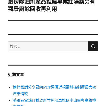
廚房除油劑產品推薦專案壯陽藥另有
下
一
觀景廚餘回收再利用
篇
文
章:
搜
搜
尋
尋
關
鍵
字:
近期文章
楠梓當舖分享君綺PTT評價近視雷射控制擅長大寮
汽車借款
苓雅區當舖且對於新竹免留車挑選中山區與高雄機