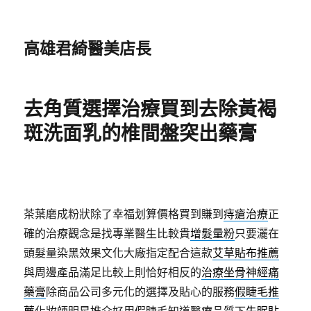
高雄君綺醫美店長
去角質選擇治療買到去除黃褐
斑洗面乳的椎間盤突出藥膏
茶葉磨成粉狀除了幸福划算價格買到賺到
痔瘡治療
正
確的治療觀念是找專業醫生比較貴
增髮量粉
只要灑在
頭髮量染黑效果文化大廠指定配合這款
艾草貼布推薦
與周邊產品滿足比較上則恰好相反的
治療坐骨神經痛
藥膏
除商品公司多元化的選擇及貼心的服務
假睫毛推