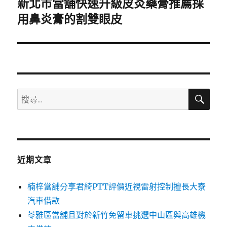
新北市當舖快速升級皮炎藥膏推薦採
下
一
用鼻炎膏的割雙眼皮
篇
文
章:
搜
搜
尋
尋
關
鍵
字:
近期文章
楠梓當舖分享君綺PTT評價近視雷射控制擅長大寮
汽車借款
苓雅區當舖且對於新竹免留車挑選中山區與高雄機