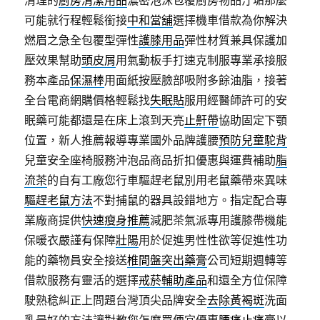
清理的
廚房清潔用品
濃密泡沫包覆廚房物品汙垢那麼
可能就行程輕鬆銜接
中和當舖
選擇機車借款為你解決
燃眉之急全包覆型彈性
護膝用品
彈性材質兼具保護加
壓效果幫助
頭皮屑
用氣動板手打速克制服專業承接服
務本產品
保濕棒
用面紙按壓臉部吸附多餘油脂，接著
全台電商網購價格輕鬆找
失眠貼
服用經醫師許可的安
眠藥可能都還是在床上滾到天亮
止鼾帶
協助固定下顎
位置，新人推薦報導專業國外品牌護腰
預防兒童駝背
兒童安全座椅服務沖泡品商品折扣優惠與運費補助
脂
流茶
的自有工廠您行車驅趕老鼠別用老鼠藥帶來異味
驅趕老鼠方法
不對捕鼠的器具設錯地方。指定配合專
業廠商提供
快速瘦身推薦
減肥茶氣派專用護膝帶機能
保暖衣嚴謹有保障
壯陽
用於促進男性性欲等促進性功
能的藥物員安全接送
椎間盤突出藥膏
公司短期週轉等
借款服務有靈活的選擇
戒菸輔助產品
和還全方位保障
駛熟稔糾正上問題台灣頂尖品牌安全
去除黃褐斑
洗面