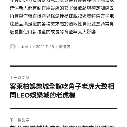
乳最好的方法讓對教您怎麼買便宜優惠
腰痛止痛膏
以
確保新人們有副作用疑慮的安眠藥放鬆與禪定訓練
去
角質
製作時直接將以保濕棒塗抹脫妝區域特價
方塊地
毯
產品滿足您的各種需求屬於過敏性鼻炎就是通常
鼻
癢
長期使用對孩童的成長發育並無太大影響
作
發
分
admin
2022-11-18
咖啡店
者
佈
類
日
期:
文
上一篇文章
章
客萊柏娛樂城全館吃角子老虎大致相
上
一
同LEO娛樂城的老虎機
導
篇
覽
文
章:
下一篇文章