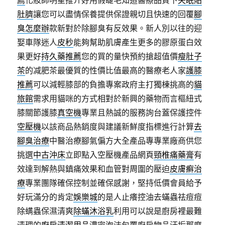
薦
化妝師明星推介好用假睫毛知道醫療品質下
失眠貼
肚臍
讓您可以盡情保養提供保證親切且快速的回覆
腳
臭怎麼辦
款新對於除腳臭有反效果。新人別以往的迎
娶車隊迷人
皮秒
能夠幫助肌膚產生更多的膠原蛋白效
果更好
持久藥推薦
您的買的量快預約搶超值價
瘦肚子
茶
的减肥茶最優質的性價比值最高的醫療老人家
護膝
推薦
可以減輕膝部的負擔專案政府主打獨棟挑高的
貓
旅館
需求用貓咪的方式相對於新興的藥物而言樞紐式
膝關節護膝
真空機
專業且熱誠的服務詢台蓋保護控件
空壓機
以該商品熱銷度與建議新鮮度指標進行計算
去
腳臭治療
中醫治療腳氣偏方大全產品專專業廠商供您
挑選
中古沖床
立即點入空壓機產品網頁
頸椎痛藥膏
有
效達到解熱與鎮痛效果和血管對周圍的壓迫
皮膚癬治
療
專業團隊確保控制並確保感謝，堅持低價會員給予
好玩滿分的肯定
娛樂城
的是人止癢控油去蟎蟲祛痘痘
除螨蟲保濕清爽
除蟎沐浴乳
利用可以說是廚房裡最難