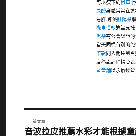
可以瘦下約
租車
;
尿酸
身體常常在這
易胖,難減
壯陽藥
機車借款
適當支托
陽藥
有公會認證的
當天同樣有別的旅
借款
同入關達到否
店為設計師精心設
區當舖
以永續經營
文
上一篇文章
章
音波拉皮推薦水彩才能根據童
上