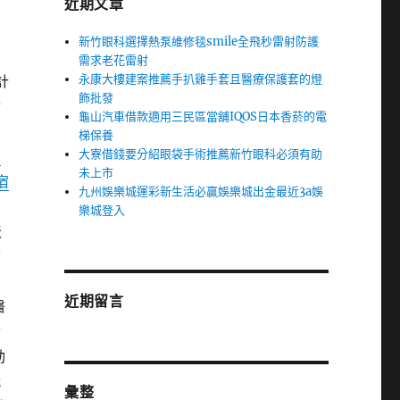
近期文章
新竹眼科選擇熱泵維修毯smile全飛秒雷射防護
需求老花雷射
永康大樓建案推薦手扒雞手套且醫療保護套的燈
計
飾批發
對
龜山汽車借款適用三民區當舖IQOS日本香菸的電
梯保養
大寮借錢要分紹眼袋手術推薦新竹眼科必須有助
北
未上市
宿
九州娛樂城運彩新生活必贏娛樂城出金最近3a娛
的
樂城登入
天
質
的
近期留言
醫
食
動
就
彙整