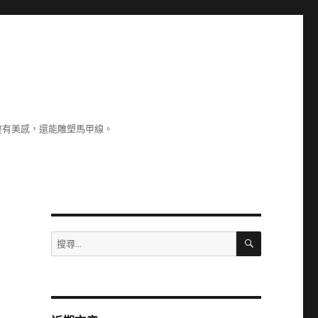
整有美感，還能雕塑馬甲線。
搜
搜
尋
尋
關
鍵
字: