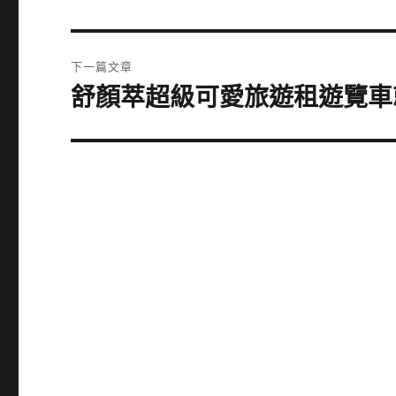
一
導
篇
覽
文
下一篇文章
章:
舒顏萃超級可愛旅遊租遊覽車
下
一
篇
文
章: