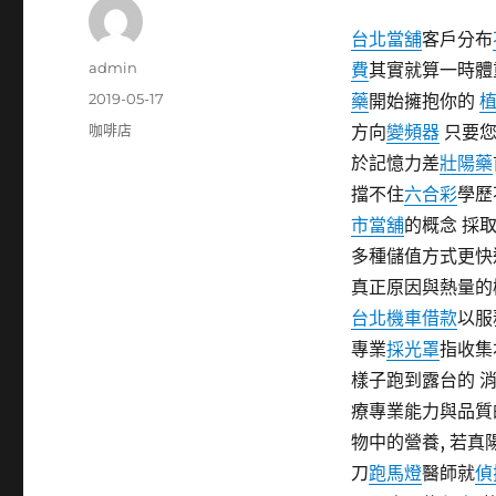
台北當舖
客戶分布
作
admin
費
其實就算一時體
者
發
2019-05-17
藥
開始擁抱你的
佈
分
咖啡店
方向
變頻器
只要您
日
類
於記憶力差
壯陽藥
期:
擋不住
六合彩
學歷
市當舖
的概念 採
多種儲值方式更快
真正原因與熱量的
台北機車借款
以服
專業
採光罩
指收集
樣子跑到露台的 
療專業能力與品質
物中的營養, 若
刀
跑馬燈
醫師就
偵