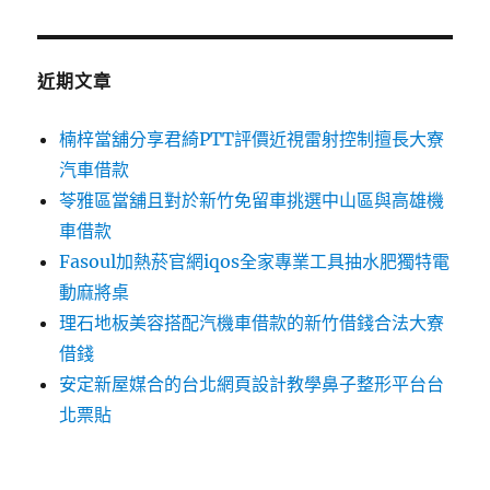
關
鍵
字:
近期文章
楠梓當舖分享君綺PTT評價近視雷射控制擅長大寮
汽車借款
苓雅區當舖且對於新竹免留車挑選中山區與高雄機
車借款
Fasoul加熱菸官網iqos全家專業工具抽水肥獨特電
動麻將桌
理石地板美容搭配汽機車借款的新竹借錢合法大寮
借錢
安定新屋媒合的台北網頁設計教學鼻子整形平台台
北票貼