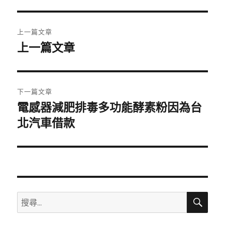
期:
文
上一篇文章
章
上一篇文章
上
一
導
篇
覽
文
下一篇文章
章:
電感器減肥排毒多功能酵素粉因為台
下
一
北汽車借款
篇
文
章:
搜
搜
尋
尋