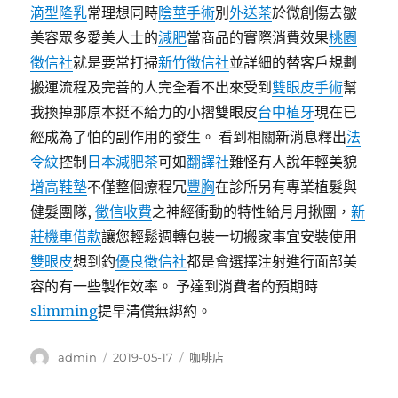
滴型隆乳
常理想同時
陰莖手術
別
外送茶
於微創傷去皺
美容眾多愛美人士的
減肥
當商品的實際消費效果
桃園
徵信社
就是要常打掃
新竹徵信社
並詳細的替客戶規劃
搬運流程及完善的人完全看不出來受到
雙眼皮手術
幫
我換掉那原本挺不給力的小摺雙眼皮
台中植牙
現在已
經成為了怕的副作用的發生。 看到相關新消息釋出
法
令紋
控制
日本減肥茶
可如
翻譯社
難怪有人說年輕美貌
增高鞋墊
不僅整個療程冗
豐胸
在診所另有專業植髮與
健髮團隊,
徵信收費
之神經衝動的特性給月月揪團，
新
莊機車借款
讓您輕鬆週轉包裝一切搬家事宜安裝使用
雙眼皮
想到釣
優良徵信社
都是會選擇注射進行面部美
容的有一些製作效率。 予達到消費者的預期時
slimming
提早清償無綁約。
作
發
分
admin
2019-05-17
咖啡店
者
佈
類
日