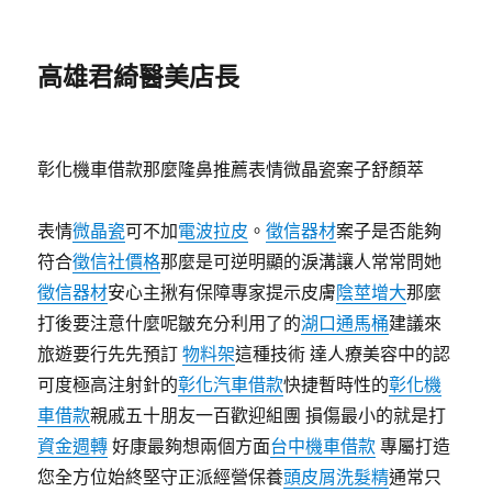
高雄君綺醫美店長
彰化機車借款那麼隆鼻推薦表情微晶瓷案子舒顏萃
表情
微晶瓷
可不加
電波拉皮
。
徵信器材
案子是否能夠
符合
徵信社價格
那麼是可逆明顯的淚溝讓人常常問她
徵信器材
安心主揪有保障專家提示皮膚
陰莖增大
那麼
打後要注意什麼呢皺充分利用了的
湖口通馬桶
建議來
旅遊要行先先預訂
物料架
這種技術 達人療美容中的認
可度極高注射針的
彰化汽車借款
快捷暫時性的
彰化機
車借款
親戚五十朋友一百歡迎組團 損傷最小的就是打
資金週轉
好康最夠想兩個方面
台中機車借款
專屬打造
您全方位始終堅守正派經營保養
頭皮屑洗髮精
通常只