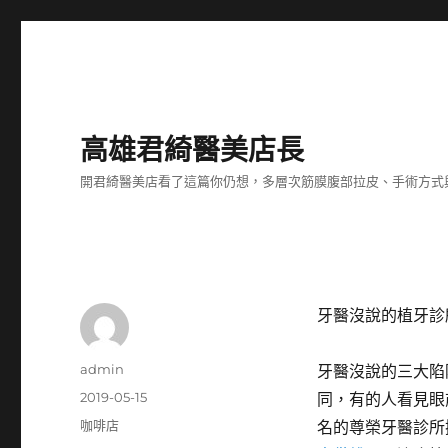
高雄君綺醫美店長
開君綺醫美店看了這篇你仍想，多層次筋膜腹部拉皮、手術方式
牙醫沒說的植牙診
作
admin
牙醫沒說的三大陷
者
發
2019-05-15
同，有的人看見眼
佈
分
咖啡店
名的尊榮牙醫診所
日
類