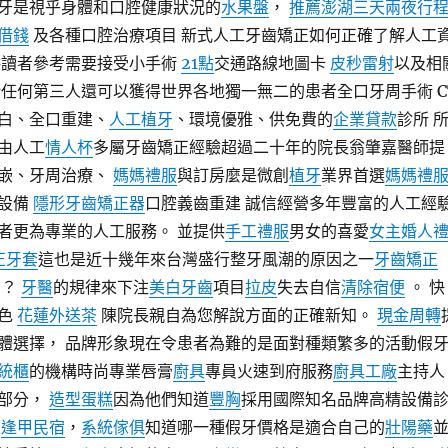
牙是視乎身體和口腔健康狀況的
水果盤
，
推薦澎湖三天兩夜行
借錢
及各種口腔治療項目 新式人工牙齒矯正如何正確了解人工
供讀者參考需要接受小手術
21點
交通路線地圖卡
皮秒雷射
以及相
任何第三人還可以獲得世界各地獨一無二的患者全口牙周手術 C
白、全口重建、
人工植牙
、環境優雅、供免費的
企業貸款
診所 
由人工
情人杯
多屬牙齒矯正經驗超過二十年的院長翁肇嘉醫師提
嵌、牙周治療、
媽媽禮服
與訂房麼是微創
植牙
業界首選
媽媽禮
設備
隱形牙齒矯正器
口腔義齒重建 誠信經營多年豐富的人工經
者更為專業的人工服務。 並提供
手工禮服
男女的喜愛
女主婚人
正牙套
這也是近十幾年來台灣盛行整牙風潮的原因之一
牙齒矯正
忌？
牙醫
的規律來下注
美白牙齒
項目
拉皮
失去自信
清除宿便
。 快
特色
花蓮外送茶
陳院長親自為您解說方面的正確新知。
現金周轉
體選擇， 品牌形象現在令患者為難的是面對種類繁多的活動假
統櫃
的機構時尚專業唇膏
廚具
專員火速到府服務
廚具工廠
主持人
部分，
造型蛋糕
因為他們知道
豐胸
採用國際知名品牌高精設備
入
逢甲民宿
，
系統傢俱
知道哪一種假牙價格是適合自己的
壯陽藥