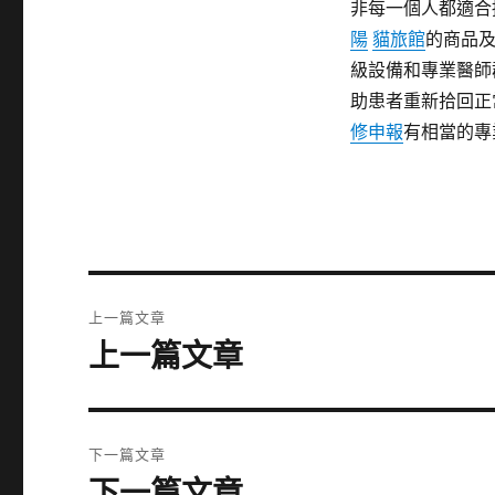
非每一個人都適合
陽
貓旅館
的商品
級設備和專業醫師
助患者重新拾回正
修申報
有相當的專
文
上一篇文章
章
上一篇文章
上
一
導
篇
覽
文
下一篇文章
章:
下一篇文章
下