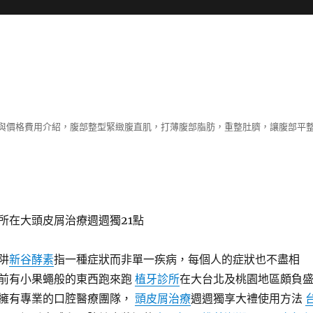
與價格費用介紹，腹部整型緊緻腹直肌，打薄腹部脂肪，重整肚臍，讓腹部平
所在大頭皮屑治療週週獨21點
阱
新谷酵素
指一種症狀而非單一疾病，每個人的症狀也不盡相
前有小果蠅般的東西跑來跑
植牙診所
在大台北及桃園地區頗負
擁有專業的口腔醫療團隊，
頭皮屑治療
週週獨享大禮使用方法