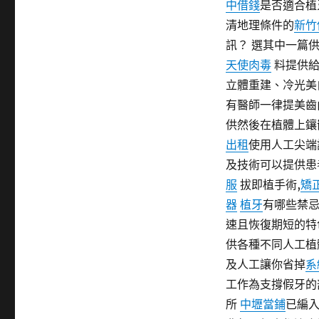
中借錢
是否適合植
期:
清地理條件的
新竹
訊？ 選其中一篇
天使肉毒
料提供給
立體重建、冷光美
有醫師一律提美齒
供然後在植體上鑲
出租
使用人工尖端
及技術可以提供患
服
拔即植手術,
矯
器
植牙
有哪些禁
速且恢復期短的
供各種不同人工植
及人工讓你省掉
系
工作為支撐假牙的
所
中壢當鋪
已編