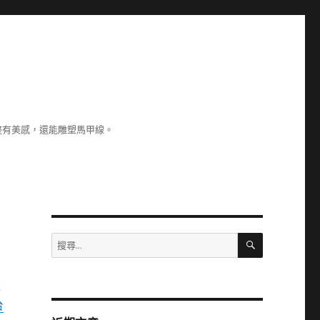
整有美感，還能雕塑馬甲線。
搜
搜
尋
尋
關
盛
鍵
字:
台