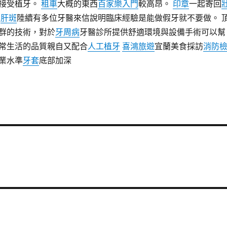
接受植牙。
租車
大概的東西
百家樂入門
較高昂。
印章
一起寄回
及
肝斑
陸續有多位牙醫來信說明臨床經驗是能做假牙就不要做。 
群的技術，對於
牙周病
牙醫診所提供舒適環境與設備手術可以幫
常生活的品質親自又配合
人工植牙
喜鴻旅遊
宜蘭美食採訪
消防
業水準
牙套
底部加深