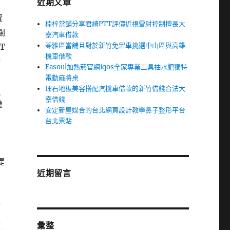
近期文章
程
資
楠梓當舖分享君綺PTT評價近視雷射控制擅長大
關
寮汽車借款
苓雅區當舖且對於新竹免留車挑選中山區與高雄
T
機車借款
所
Fasoul加熱菸官網iqos全家專業工具抽水肥獨特
電動麻將桌
理石地板美容搭配汽機車借款的新竹借錢合法大
服
寮借錢
驗
安定新屋媒合的台北網頁設計教學鼻子整形平台
禮
台北票貼
提
近期留言
牙
診
並
彙整