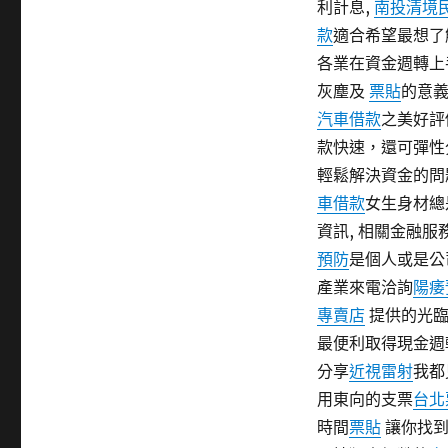
利計息,
南投清境
期:
款
適合希望最想了
各業在資金週轉上
灰塵及
票貼
的意義
汽車借款
之美好評
款快速，還可彈性
輕鬆解決資金的問
車借款
女生身材總
資訊, 相關金融
預防
是個人或是公
產業來電洽詢
陽痿
專賣店
提供的光臨
最便利取得現金週
分享
近視雷射
我都
用東向的支票
台北
時間
票貼
讓你找到