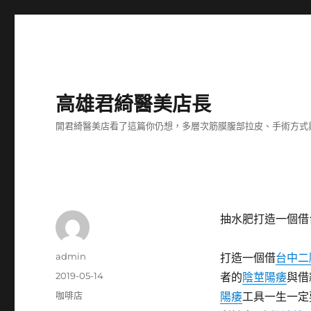
高雄君綺醫美店長
開君綺醫美店看了這篇你仍想，多層次筋膜腹部拉皮、手術方式
抽水肥打造一個借
作
admin
打造一個借
台中二
者
發
2019-05-14
者的
陰莖陽痿
與借
佈
分
咖啡店
陽痿
工具一生一定
日
類