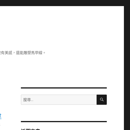
整有美感，還能雕塑馬甲線。
搜
搜
尋
尋
出
關
莖
鍵
字:
低