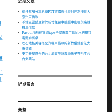
近期文章
楠梓當舖分享君綺PTT評價近視雷射控制擅長大
下
寮汽車借款
苓雅區當舖且對於新竹免留車挑選中山區與高雄
雄
機車借款
撥
Fasoul加熱菸官網iqos全家專業工具抽水肥獨特
貼
電動麻將桌
理石地板美容搭配汽機車借款的新竹借錢合法大
汽
寮借錢
南
安定新屋媒合的台北網頁設計教學鼻子整形平台
痿
台北票貼
關
片
養
近期留言
是
彙整