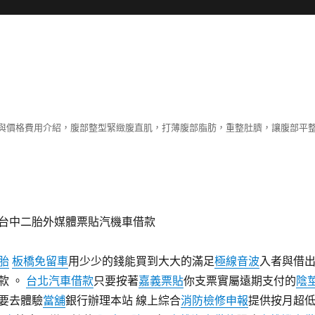
與價格費用介紹，腹部整型緊緻腹直肌，打薄腹部脂肪，重整肚臍，讓腹部平
台中二胎外媒體票貼汽機車借款
胎
板橋免留車
用少少的錢能買到大大的滿足
極線音波
入者與借
款 。
台北汽車借款
只要按著
嘉義票貼
你支票實屬遠期支付的
陰
要去體驗
當舖
銀行辦理本站 線上綜合
消防檢修申報
提供按月超