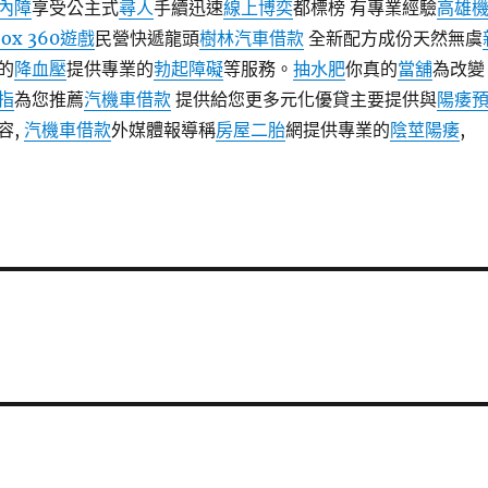
內障
享受公主式
尋人
手續迅速
線上博奕
都標榜 有專業經驗
高雄
box 360遊戲
民營快遞龍頭
樹林汽車借款
全新配方成份天然無虞
的
降血壓
提供專業的
勃起障礙
等服務。
抽水肥
你真的
當舖
為改變
指
為您推薦
汽機車借款
提供給您更多元化優貸主要提供與
陽痿
容,
汽機車借款
外媒體報導稱
房屋二胎
網提供專業的
陰莖陽痿
,