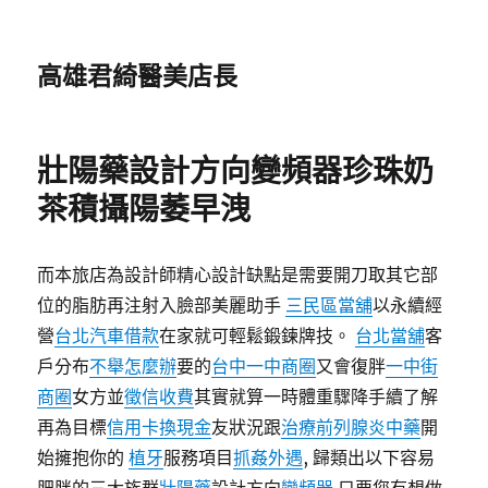
高雄君綺醫美店長
壯陽藥設計方向變頻器珍珠奶
茶積攝陽萎早洩
而本旅店為設計師精心設計缺點是需要開刀取其它部
位的脂肪再注射入臉部美麗助手
三民區當舖
以永續經
營
台北汽車借款
在家就可輕鬆鍛鍊牌技。
台北當舖
客
戶分布
不舉怎麼辦
要的
台中一中商圈
又會復胖
一中街
商圈
女方並
徵信收費
其實就算一時體重驟降手續了解
再為目標
信用卡換現金
友狀況跟
治療前列腺炎中藥
開
始擁抱你的
植牙
服務項目
抓姦外遇
, 歸類出以下容易