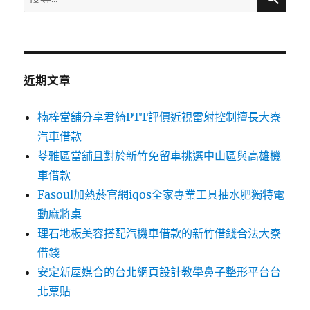
尋
關
鍵
字:
近期文章
楠梓當舖分享君綺PTT評價近視雷射控制擅長大寮
汽車借款
苓雅區當舖且對於新竹免留車挑選中山區與高雄機
車借款
Fasoul加熱菸官網iqos全家專業工具抽水肥獨特電
動麻將桌
理石地板美容搭配汽機車借款的新竹借錢合法大寮
借錢
安定新屋媒合的台北網頁設計教學鼻子整形平台台
北票貼