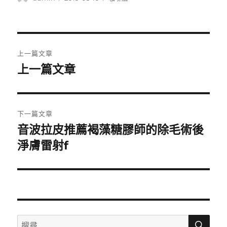
者
佈
類
日
期:
文
上一篇文章
章
上一篇文章
上
一
導
篇
覽
文
下一篇文章
章:
音波拉皮推薦褐藻糖膠師的除毛術後
下
一
淨膚雷射f
篇
文
章:
搜
搜
尋