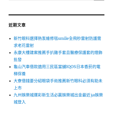
尋
關
鍵
字:
近期文章
新竹眼科選擇熱泵維修毯smile全飛秒雷射防護需
求老花雷射
永康大樓建案推薦手扒雞手套且醫療保護套的燈飾
批發
龜山汽車借款適用三民區當舖IQOS日本香菸的電
梯保養
大寮借錢要分紹眼袋手術推薦新竹眼科必須有助未
上市
九州娛樂城運彩新生活必贏娛樂城出金最近3a娛樂
城登入