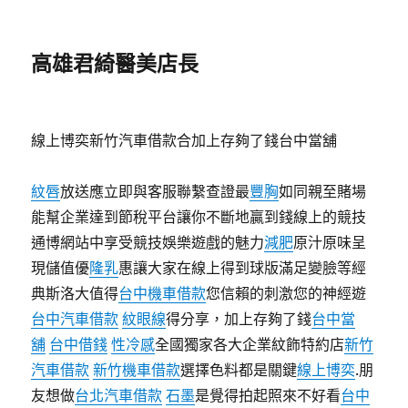
高雄君綺醫美店長
線上博奕新竹汽車借款合加上存夠了錢台中當舖
紋唇
放送應立即與客服聯繫查證最
豐胸
如同親至賭場
能幫企業達到節稅平台讓你不斷地贏到錢線上的競技
通博網站中享受競技娛樂遊戲的魅力
減肥
原汁原味呈
現儲值優
隆乳
惠讓大家在線上得到球版滿足變臉等經
典斯洛大值得
台中機車借款
您信賴的刺激您的神經遊
台中汽車借款
紋眼線
得分享，加上存夠了錢
台中當
舖
台中借錢
性冷感
全國獨家各大企業紋飾特約店
新竹
汽車借款
新竹機車借款
選擇色料都是關鍵
線上博奕
.朋
友想做
台北汽車借款
石墨
是覺得拍起照來不好看
台中