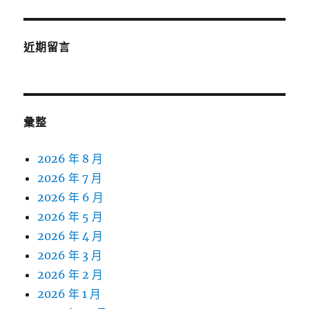
近期留言
彙整
2026 年 8 月
2026 年 7 月
2026 年 6 月
2026 年 5 月
2026 年 4 月
2026 年 3 月
2026 年 2 月
2026 年 1 月