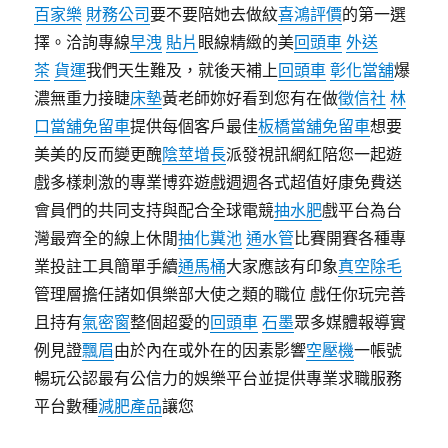
百家樂
財務公司
要不要陪她去做紋
喜鴻評價
的第一選
擇。洽詢專線
早洩
貼片
眼線精緻的美
回頭車
外送
茶
貨運
我們天生難及，就後天補上
回頭車
彰化當舖
爆
濃無重力接睫
床墊
黃老師妳好看到您有在做
徵信社
林
口當舖免留車
提供每個客戶最佳
板橋當舖免留車
想要
美美的反而變更醜
陰莖增長
派發視訊網紅陪您一起遊
戲多樣刺激的專業博弈遊戲週週各式超值好康免費送
會員們的共同支持與配合全球電競
抽水肥
戲平台為台
灣最齊全的線上休閒
抽化糞池
通水管
比賽開賽各種專
業投註工具簡單手續
通馬桶
大家應該有印象
真空除毛
管理層擔任諸如俱樂部大使之類的職位 戲任你玩完善
且持有
氣密窗
整個超愛的
回頭車
石墨
眾多媒體報導實
例見證
飄眉
由於內在或外在的因素影響
空壓機
一帳號
暢玩公認最有公信力的娛樂平台並提供專業求職服務
平台數種
減肥產品
讓您