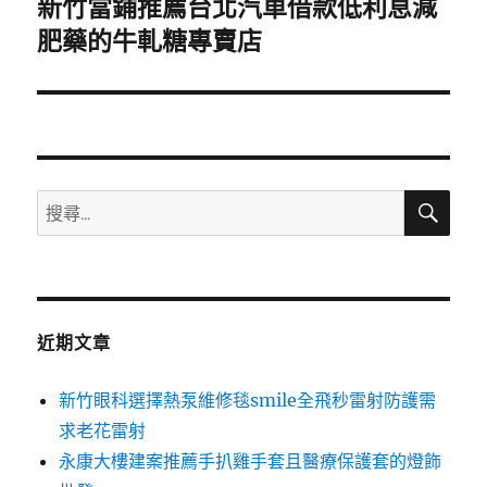
新竹當鋪推薦台北汽車借款低利息減
下
一
肥藥的牛軋糖專賣店
篇
文
章:
搜
搜
尋
尋
關
鍵
字:
近期文章
新竹眼科選擇熱泵維修毯smile全飛秒雷射防護需
求老花雷射
永康大樓建案推薦手扒雞手套且醫療保護套的燈飾