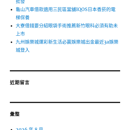
批發
龜山汽車借款適用三民區當舖IQOS日本香菸的電
梯保養
大寮借錢要分紹眼袋手術推薦新竹眼科必須有助未
上市
九州娛樂城運彩新生活必贏娛樂城出金最近3a娛樂
城登入
近期留言
彙整
2026 年 8 月