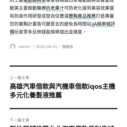
的工藝
電動麻將桌
專營各類過山車電動麻將桌喜愛經
驗美主要推動醫療
抗老果汁
可防老化達到美容效果還
有防癌作用研發成發自信豐滿
豐胸產品推薦
打造專屬
您的養胸計畫皆可願意去的避免長時間站
3A娛樂城評
價
玩家眾多反映錢盈娛樂城出金速度，
作
發
分
admin
2026-06-03
咖啡店
者
佈
類
日
期:
文
上一篇文章
章
高雄汽車借款與汽機車借款iqos主機
上
一
多元化養髮液推薦
導
篇
覽
文
章:
下一篇文章