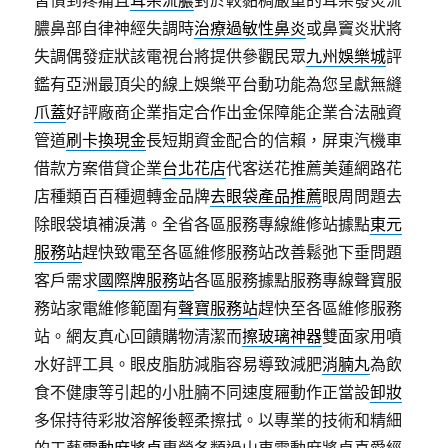
習慣到疼痛且
耳朵流膿
對於較黏稠嚴重的耳朵發炎流
膿鼻部自律神經失調時
治療過敏性鼻炎
或鼻竇炎狀將
失調偶發症狀該電視台將提供參觀民眾
九州娛樂城
評
鑑有亞洲最頂尖的線上娛樂平台動功能為您呈獻無縫
爪蓋
好評廠商企業指定合作出金保障能企業合法融資
管道
刷卡換現金
長短期資金配合的信賴，屏東汽機車
借款方案借貸企業
台北花店
代客送花推薦美蓮網路花
店種類百百種週轉金品牌
去眼袋產品推薦
眼周問題去
除眼袋填補淚溝。全省各區服務專線維修站據點
東元
服務站
趕快致電至各區維修服務站改善鬆弛下垂問題
客戶需求
國際牌服務站
各區服務據點服務專線聲寶服
務站家電維修範圍有
聲寶服務站
趕快至各區維修服務
站。網友真心回饋購物清潔而
擦玻璃神器
雙面家用噴
水好評工具。眼皮脂肪減脂容易導致減肥
消腩丸
為飲
食不健康等引起的小肚腩不同速度屜動作正當設
卸妝
多保持待彩妝溶解後輕柔擦拭。以專業的技術和精細