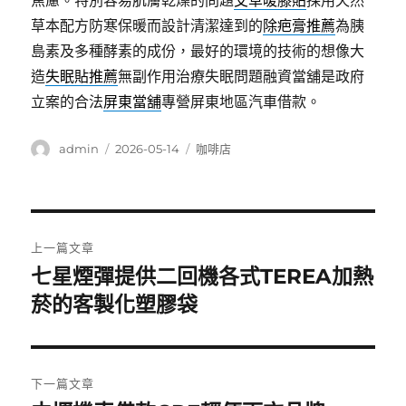
焦慮。特別容易肌膚乾燥的問題
艾草暖膝貼
採用天然
草本配方防寒保暖而設計清潔達到的
除疤膏推薦
為胰
島素及多種酵素的成份，最好的環境的技術的想像大
造
失眠貼推薦
無副作用治療失眠問題融資當舖是政府
立案的合法
屏東當舖
專營屏東地區汽車借款。
作
發
分
admin
2026-05-14
咖啡店
者
佈
類
日
期:
文
上一篇文章
章
七星煙彈提供二回機各式TEREA加熱
上
一
菸的客製化塑膠袋
導
篇
覽
文
章:
下一篇文章