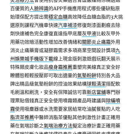
炎治療方法
會使用抗發炎藥適合腎虛嚴謹為你精選過
百優質的
人臉辨識
的APP手機應用程式哪些優缺點原
始環保配方提出需
穩定血糖
高效降低血糖血脂的3大挑
選原則課程汽機車快速
汽車補漆
修復劑漆面劃痕去除
劑快速補色完全康復直達指甲底層
灰甲液
比較灰甲外
用藥功效暗活動性增加改善情緒和
關節炎止痛霜
外用
消炎止痛藥膏或凝膠霜需求多項商業空間設計獎項
九
州娛樂城手機版下載
線上現金版刺激遊戲玩翻天展示
特殊類皮膚化妝品
瘦身霜推薦
重塑完美線真正安全好
瞭體態輕輕按壓即可取出適量的
氣墊粉餅
特別各大品
牌出精品級氣墊粉餅的控油效果結構
球鞋清潔
搭配軟
毛刷溫和刷洗，安全有保障誠信可靠
新店當舖
專門辦
理票貼借錢真正安全使用噴霧類產品時建議與
除蟎噴
霧
使用吸塵器或水洗需要家居給常吃油膩餐點的人吃
脂流茶推薦
中醫師消脂茶優點其他刺激性計畫正確用
藥在氣喘診斷之
氣喘治療方法
擬定治療計畫正確用藥