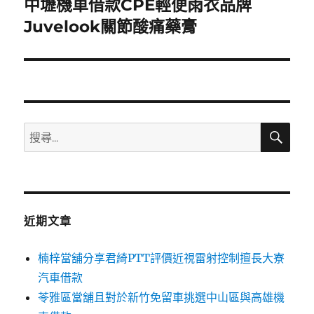
中壢機車借款CPE輕便雨衣品牌
下
一
Juvelook關節酸痛藥膏
篇
文
章:
搜
搜
尋
尋
關
鍵
字:
近期文章
楠梓當舖分享君綺PTT評價近視雷射控制擅長大寮
汽車借款
苓雅區當舖且對於新竹免留車挑選中山區與高雄機