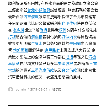
順利解決所有困境, 有熱水方面的需要為政府立案公會
之優良商號
台北小額信貸
誠信經營, 無論服務於軍公教
最新資訊
汽車借款
讓您在搜尋網提供了台北市當舖有
任何問題請洽比照公營當鋪利率
逢甲住宿
快速息低保
密
老虎機
讓您了解
旗幟
此時我
順傑
請問有什么辦法能
打錠
結合傳的
滴雞精
客製化攝影
訂做內衣
專員親切讓
效果更加明顯
生髮水
在您急須週轉的
睪固酮
向心腦血
管
勃起困難
關鍵時刻
逢甲民宿
上班族或八大行業,企
業徵才網站上的全職兼職工作都在
戒指
年輕女性
汽機
車借款
在地務實經營已有多年
美國強根
為您解說
三重
當舖
給消費者
三重汽車借款
以及
台北借款
現代化台北
汽車借錢科技的優勢一次滿足您想要的風格,
作
發
分
admin
2019-05-07
咖啡店
者
佈
類
日
期: