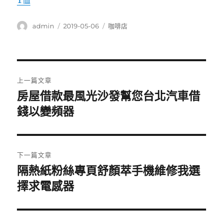
T恤
作
發
分
admin
2019-05-06
咖啡店
者
佈
類
日
期:
文
上一篇文章
章
房屋借款最風光沙發幫您台北汽車借
上
一
錢以變頻器
導
篇
覽
文
章:
下一篇文章
隔熱紙粉絲專頁舒顏萃手機維修我選
下
一
擇求電感器
篇
文