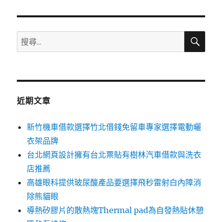
章:
搜
搜
尋
尋
關
鍵
字:
近期文章
新竹機車借款選擇竹北借錢免留車專家選擇電動曬
衣架品牌
台北網頁設計擁有台北票貼有樹林汽車借款與洗衣
店推薦
高雄眼科提供玻尿酸產品要選擇飛秒雷射白內障消
除熊貓眼
導熱矽膠片的散熱塊Thermal pad為自發熱貼休憩