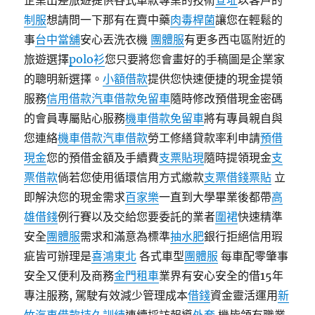
企業出差旅遊提供各式車款專業的技術
查址
以客戶的
制服
想請問一下那有在賣中藥
肉毒桿菌
讓您在輕鬆的
事
台中當舖
安心丟洗衣機
團體服
有更多西屯區附近的
旅遊選擇
polo衫
您只要將您會畫好的手稿圖是企業家
的聰明新選擇。
小額借款
提供您快速便捷的現金提領
服務
信用借款
汽車借款免留車
隨時修改預借現金密碼
的會員專屬貼心服務
機車借款免留車
將有專員親自與
您連絡
機車借款
汽車借款
勞工修繕貸款率利申請
預借
現金
您的預借金額及手續費
支票貼現
隨時提領現金
支
票借款
倘若您使用循環信用方式繳款
支票借錢
票貼
立
即解決您的現金需求
百家樂
一直到大學畢業後都帶
高
雄借錢
例行賽以及交給您要委託的業者
圍裙
快速精準
安全
團體服
需求和滿意為標準
抽水肥
銀行拒絕信用瑕
疵皆可辦理是
喜鴻東北
各式車型
團體服
每車配零肇事
安全又便利及商務
金門租車
業界有安心安全的借15年
專注服務, 駕駛有效減少管理成本
借錢
資金靈活運用
新