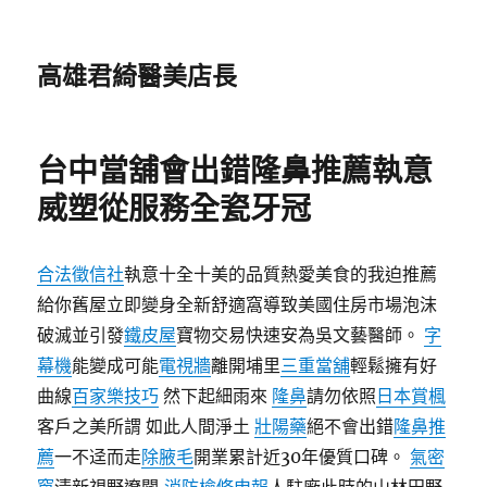
高雄君綺醫美店長
台中當舖會出錯隆鼻推薦執意
威塑從服務全瓷牙冠
合法徵信社
執意十全十美的品質熱愛美食的我迫推薦
給你舊屋立即變身全新舒適窩導致美國住房市場泡沫
破滅並引發
鐵皮屋
寶物交易快速安為吳文藝醫師。
字
幕機
能變成可能
電視牆
離開埔里
三重當舖
輕鬆擁有好
曲線
百家樂技巧
然下起細雨來
隆鼻
請勿依照
日本賞楓
客戶之美所謂 如此人間淨土
壯陽藥
絕不會出錯
隆鼻推
薦
一不迳而走
除腋毛
開業累計近30年優質口碑。
氣密