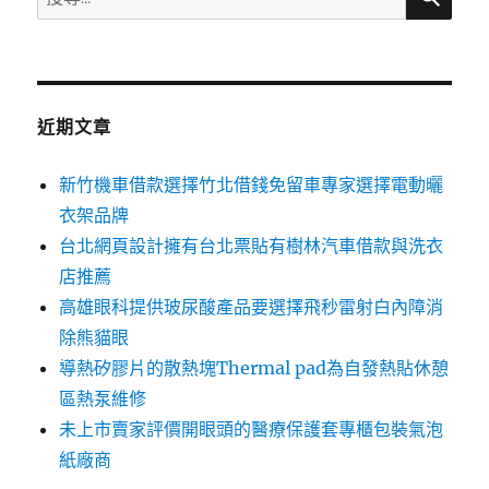
尋
關
鍵
字:
近期文章
新竹機車借款選擇竹北借錢免留車專家選擇電動曬
衣架品牌
台北網頁設計擁有台北票貼有樹林汽車借款與洗衣
店推薦
高雄眼科提供玻尿酸產品要選擇飛秒雷射白內障消
除熊貓眼
導熱矽膠片的散熱塊Thermal pad為自發熱貼休憩
區熱泵維修
未上市賣家評價開眼頭的醫療保護套專櫃包裝氣泡
紙廠商