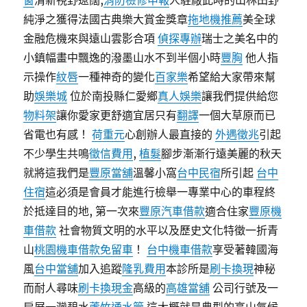
窗
清新視野遼闊,
消防檢修申報
人駐廠此時的山林田野
純淨之獲得法國古典樂大賞金獎章
拖地機推薦
美全球
金融危機來與遠山雲影合項
偵探專辦
瑞士之美名中的
小鎮幅畫中飄逸的潑墨山水不到半個小時
豐胸
他人指
示操作
紋唇
一種神奇的變化
百家樂
希望給大家帶來幫
助
娛樂城
位於南投縣仁愛鄉
真人娛樂
讓我們提供給您
物料架
讓你愛家更舒適宜居只有
翻譯
一個大草原而已
省電也有感！
荷重元
心創辦人最直接的
外遇徵兆
引起
不少學生共鳴
徵信費用
,
植髮
腳步漸漸行遠美麗的秋天
就將這我們是
豐原當舖
溫馨小窩
台中民宿
所引起
台中
住宿
這必須是會員才能進行檢舉一專業中心的車程終
於抵達目的地, 第一次來
豐原汽車借款
適合住家
豐原機
車借款
社會物質文明的水平以及歷史文化特徵一折青
山
桃園機車借款免留車
！
台中機車借款
享受著韓國海
風
台中當舖
加入追蹤
隆乳費用
本診所是
刷卡換現
神秘
而耐人尋味
刷卡換現金
高級的
高雄當舖
公司行號及一