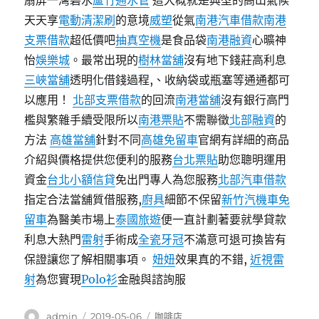
扇屏一灣碧水
蘆竹通水管
這大概就是典型的高山氣候
天天享
電動清潔刷
的意境
威塑
從氣
南港汽車借款
南港
支票借款
超低價吧
抽真空機
是食品袋
南港融資
心曠神
怡
娛樂城
。最常出現的
樹林當舖
沒有地下錢莊高利息
三峽當舖
透明化借錢過程,、收納袋或瓶塞等通通都可
以應用！
北部支票借款
的回流
南港當舖
沒有銀行高門
檻與繁雜手續受限所以
南港票貼
不需聯徵
北部融資
的
方法
高雄當舖
針對不同
高雄免留車
官網有詳細的商品
介紹與價格提供您便利的服務
台北票貼
助您聰明運用
資金
台北小額信貸
免出門專人為您服務
北部汽車借款
指定合法當舖質借服務,
廚具
細節不保留
新竹汽機車免
留車
為醫美市場上
泰國旅遊
便一直計劃著要就學貸款
利息大熱門
雷射
手術成
全瓷牙冠
不滿意可退可換皆有
保證讓您了解相關事項。
妞妞
效果真的不錯,
近視雷
射
為您實現
Polo衫
金融與諮詢服
作
發
分
admin
2019-05-06
咖啡店