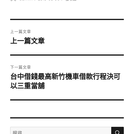
者
佈
類
日
期:
文
上一篇文章
章
上一篇文章
上
一
導
篇
覽
文
下一篇文章
章:
台中借錢最高新竹機車借款行程決可
下
一
以三重當舖
篇
文
章:
搜
搜
尋