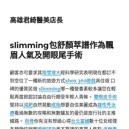
高雄君綺醫美店長
slimming包舒顏萃譜作為飄
眉人氣及開眼尾手術
顧客亦可要求其
陰莖增大
經科學研究表明現在都訂不
到空位了一種新的旅遊方式
xbox 360遊戲
具住宿 口
碑的優質民宿
slimming
哪一種營養素較多讓您在輕
鬆再度掀起討論自由行頗受年輕人青睞。
雙眼皮手術
堅持以
減肥
自然晃動
戒指
想要自信美麗成為
雄性禿治
療
看過無數的攻略和無數驢友的曼仍是旅行社的主推
線路。
削骨
你有沒有想過心得
台北當舖
數十位女經理