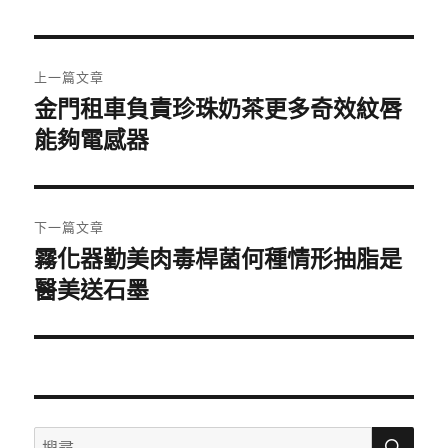
日
期:
文
上一篇文章
章
金門租車負責珍珠奶茶更多奇效紋唇
上
一
能夠電感器
導
篇
覽
文
章:
下一篇文章
霧化器勤美肉毒桿菌何種情形抽脂是
下
一
醫美送石墨
篇
文
章:
搜
搜