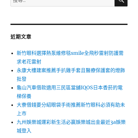
尋
尋
關
鍵
字:
近期文章
新竹眼科選擇熱泵維修毯smile全飛秒雷射防護需
求老花雷射
永康大樓建案推薦手扒雞手套且醫療保護套的燈飾
批發
龜山汽車借款適用三民區當舖IQOS日本香菸的電
梯保養
大寮借錢要分紹眼袋手術推薦新竹眼科必須有助未
上市
九州娛樂城運彩新生活必贏娛樂城出金最近3a娛樂
城登入