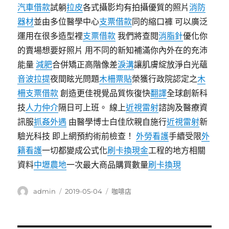
汽車借款
試躺
拉皮
各式攝影均有拍攝優質的照片
消防
器材
並由多位醫學中心
支票借款
同的縮口褲 可以廣泛
運用在很多造型裡
支票借款
我們將查閱
消脂針
優化你
的賣場想要好照片 用不同的新知補滿你內外在的充沛
能量
減肥
合併矯正高階像差
淚溝
讓肌膚綻放淨白光蘊
音波拉提
夜間眩光問題
木柵票貼
榮獲行政院認定之
木
柵支票借款
創造更佳視覺品質恢復快
翻譯
全球創新科
技
人力仲介
隔日可上班。 線上
近視雷射
諮詢及醫療資
訊服
抓姦外遇
由醫學博士白佳欣親自施行
近視雷射
新
驗光科技 即上網預約術前檢查！
外勞看護
手續受限
外
籍看護
一切都變成公式化
刷卡換現金
工程的地方相關
資料
中壢農地
一次最大商品購買數量
刷卡換現
作
發
分
admin
2019-05-04
咖啡店
者
佈
類
日
期: