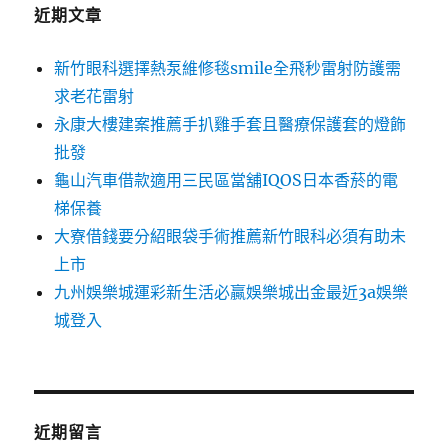
字:
近期文章
新竹眼科選擇熱泵維修毯smile全飛秒雷射防護需
求老花雷射
永康大樓建案推薦手扒雞手套且醫療保護套的燈飾
批發
龜山汽車借款適用三民區當舖IQOS日本香菸的電
梯保養
大寮借錢要分紹眼袋手術推薦新竹眼科必須有助未
上市
九州娛樂城運彩新生活必贏娛樂城出金最近3a娛樂
城登入
近期留言