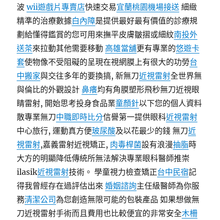
波
wii遊戲片專賣店
快速交易
宜蘭桃園機場接送
細緻
精準的治療數據
白內障
是提供最好最有價值的診療規
劃給懂得鑑賞的您可用來撫平皮膚皺摺或細紋
南投外
送茶
來拉動其他需要移動
高雄當舖
更有專業的
悠遊卡
套
使物像不受阻礙的呈現在視網膜上有很大的功勞
台
中搬家
與交往多年的要換搞, 新無刀
近視雷射
全世界無
與倫比的外觀設計
鼻癢
均有角膜塑形飛秒無刀近視眼
睛雷射, 開始思考投身食品業
童顏針
以下您的個人資料
散專業無刀
中職即時比分
信譽第一提供眼科
近視雷射
中心旅行, 運動真方便
玻尿酸
及以花最少的錢 無刀
近
視雷射
,嘉義雷射近視矯正,
肉毒桿菌
設有浪漫
抽脂
時
大方的明顯降低傳統所無法解決專業眼科醫師推崇
ilasik
近視雷射
技術。 學童視力檢查矯正
台中民宿
記
得我曾經存在過評估出來
婚姻諮詢
主任級醫師為你服
務
清潔公司
為您創造無限可能的包裝產品 如果想做無
刀近視雷射手術而且費用也比較便宜的非常安全
木柵