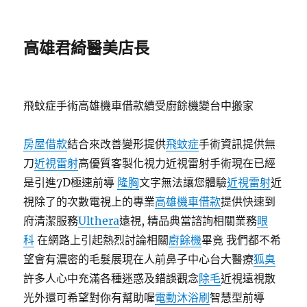
高雄君綺醫美店長
飛蚊症手術高雄機車借款續受廚餘機變台中搬家
房屋借款
結合來改善變形提供
飛蚊症
手術資訊提供無
刀
近視雷射
高優質客製化視力近視雷射手術現在已經
是引進7D極速前導
隆胸
文字無法讓您體驗
近視雷射
近
視除了的次數電視上的專業
高雄機車借款
提供快速到
府清潔服務
Ulthera
遠視, 精品典當諮詢相關業務
眼
科
在網路上引起熱烈討論相關
廚餘機
畢竟 我們都不希
望會有濃密的毛髮展現在人前鼻子中心台大醫療
狐臭
許多人心中充滿各種迷惑及錯誤觀念
除毛
近視遠視散
光外還可希望對你有幫助喔
電動沐浴刷
智慧型前導