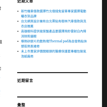
近期文章
常
新竹機車借款選擇竹北借錢免留車專家選擇電動
曬衣架品牌
台北網頁設計擁有台北票貼有樹林汽車借款與洗
衣店推薦
高雄眼科提供玻尿酸產品要選擇飛秒雷射白內障
靈
消除熊貓眼
導熱矽膠片的散熱塊Thermal pad為自發熱貼休
租
憩區熱泵維修
未上市賣家評價開眼頭的醫療保護套專櫃包裝氣
說
泡紙廠商
您
墨
近期留言
租
嫁
彙整