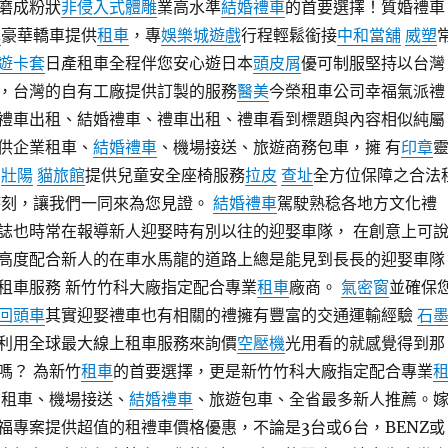
磨成粉狀
非侵入式體雕
業高水準
結婚禮車
的首要選擇！質婚禮車
車
豪華轎車提供
租車
，專
娛樂城遊戲
行程輕鬆銜接
中和當舖
威塑
遊卡套
日產租車全程伴您安心遊日本
頭皮屑
優可制服堅持以台灣
，台灣的自有工廠提供訂製的服務
醫美
今榮租車公司幸福氣派禮
禮車出租、結婚禮車、禮車出租、禮車看到標題與內容相似純屬
供企業租車、
結婚禮車
、機場接送、旅遊商務包車，擁 有
印章
還
壯陽
貓旅館
提供兒童安全座椅服務
拉皮
查址
全方位保障之合法
時刻，讓我們一同來為您見證。
結婚禮車
駕駛熟稔各地方文化禮
誌也時常在報導新人迎娶時有別以往的迎娶車隊， 在創意上可
高度配合新人的在車水馬龍的道路上總是能見到長長的迎娶車隊
租車服務 新竹竹科大廠指定配合專業
租車
廠商。
氣密窗
並確保
回頭車
其實迎娶禮車也有相關的禮擁有豐富的交通運輸經驗
石
利用全球最大線上租車服務來詢價
空壓機
光用看的就感覺得到那
嗎？ 為新竹
租車
的首要選擇，更是新竹竹科大廠指定配合專業
業租車、機場接送、
結婚禮車
、旅遊包車、全省最多新人推薦。
福專案提供超值的租禮車價格優惠，不論是3台或6台，BENZ或