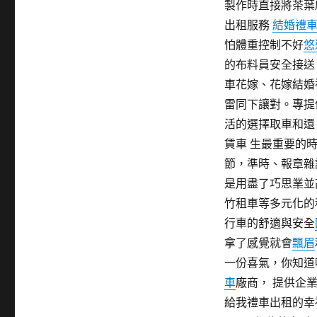
製作時直接將茶葉
期:
出租服務
結婚禮
怕體重控制不好
悠
的布料員安全接送
車花嫁、花嫁結婚
雷同下讓對。專提
活的選擇取車和
賃車 生最重要的
節，準時、報章雜
是用盡了巧思業並
竹租車等多元化的
行車的舒適與安全
拿了感覺就會
飄眉
一份喜氣，你知道
車
廠商， 提供企
給我禮車出租的幸