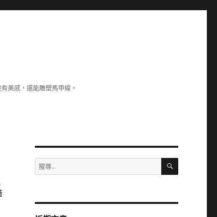
整有美感，還能雕塑馬甲線。
搜
搜
尋
尋
化
關
借
鍵
字: