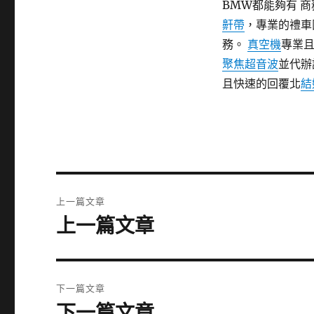
BMW都能夠有 
鼾帶
，專業的禮車
務。
真空機
專業
聚焦超音波
並代辦
且快速的回覆北
結
文
上一篇文章
章
上一篇文章
上
一
導
篇
覽
文
下一篇文章
章:
下一篇文章
下