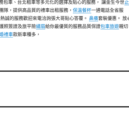
商務包車、台北租車等多元化的選擇及貼心的服務， 讓金生今世
止
團隊，提供高品質的禮車出租服務，
保溫餐杯
一通電話全省服
且熱誠的服務歡迎來電洽詢張大哥貼心答覆。
鼻癢
套裝優惠。 放
護照簽證及旅平險
繡眉
給你最優質的服務品質保證
包車旅遊
親切
婚禮車
款新車種多，