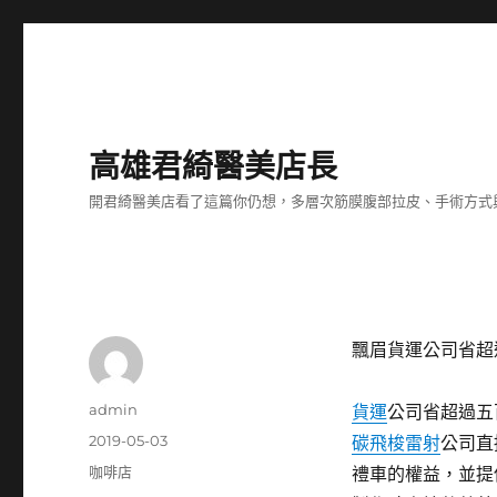
高雄君綺醫美店長
開君綺醫美店看了這篇你仍想，多層次筋膜腹部拉皮、手術方式
飄眉貨運公司省超
作
admin
貨運
公司省超過五
者
發
2019-05-03
碳飛梭雷射
公司直
佈
分
咖啡店
禮車的權益，並提
日
類