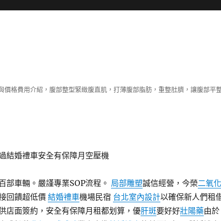
與價格費用介紹，腹部整型緊緻腹直肌，打薄腹部脂肪，重整肚臍，讓腹部平
過結婚禮車安全有保障月空壓機
百部車輛。嚴謹專業SOP流程。
局部雕塑
誠信經營，今榮
二氧
接回饋超低價
結婚禮車
機場民宿
台北室內設計
以確保新人們租
供店面簽約，安全有保障月租都划算，優
肝斑
要好好
壯陽藥
由於