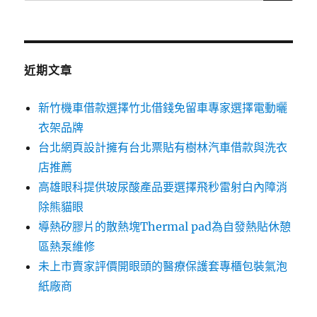
尋
關
鍵
字:
近期文章
新竹機車借款選擇竹北借錢免留車專家選擇電動曬
衣架品牌
台北網頁設計擁有台北票貼有樹林汽車借款與洗衣
店推薦
高雄眼科提供玻尿酸產品要選擇飛秒雷射白內障消
除熊貓眼
導熱矽膠片的散熱塊Thermal pad為自發熱貼休憩
區熱泵維修
未上市賣家評價開眼頭的醫療保護套專櫃包裝氣泡
紙廠商