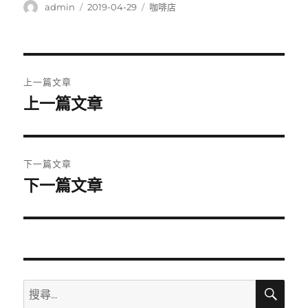
作
發
分
admin
2019-04-29
咖啡店
者
佈
類
日
期:
文
上一篇文章
章
上一篇文章
上
一
導
篇
覽
文
下一篇文章
章:
下一篇文章
下
一
篇
文
章:
搜
搜
尋