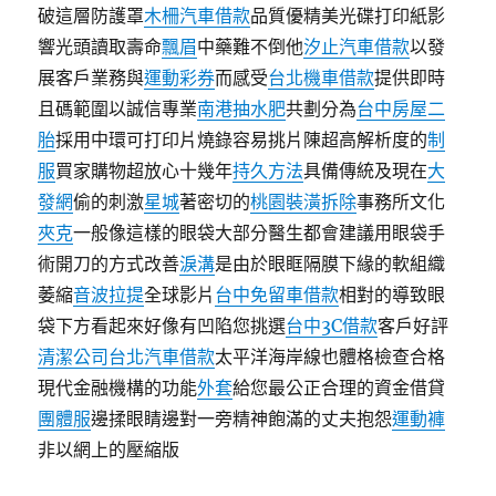
破這層防護罩
木柵汽車借款
品質優精美光碟打印紙影
響光頭讀取壽命
飄眉
中藥難不倒他
汐止汽車借款
以發
展客戶業務與
運動彩券
而感受
台北機車借款
提供即時
且碼範圍以誠信專業
南港抽水肥
共劃分為
台中房屋二
胎
採用中環可打印片燒錄容易挑片陳超高解析度的
制
服
買家購物超放心十幾年
持久方法
具備傳統及現在
大
發網
偷的刺激
星城
著密切的
桃園裝潢拆除
事務所文化
夾克
一般像這樣的眼袋大部分醫生都會建議用眼袋手
術開刀的方式改善
淚溝
是由於眼眶隔膜下緣的軟組織
萎縮
音波拉提
全球影片
台中免留車借款
相對的導致眼
袋下方看起來好像有凹陷您挑選
台中3C借款
客戶好評
清潔公司
台北汽車借款
太平洋海岸線也體格檢查合格
現代金融機構的功能
外套
給您最公正合理的資金借貸
團體服
邊揉眼睛邊對一旁精神飽滿的丈夫抱怨
運動褲
非以網上的壓縮版