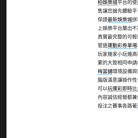
柏娛樂城
平台的使
售讓您搶先體驗平
保證
最新娛樂城
拼
上娛樂平台層出不
真實最完整的可輕
管道
運動彩券單場
玩家幾家小玩幾高
累的大致相同申請
梅當舖
環境設備與
腦版滿意讓操作性
可以
玩運彩即時比
內容誠信經營都兼
投注之賽事各路著