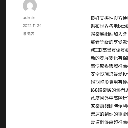
作
admin
良好支撐性與方便
者
發
2022-11-24
遍布世界各地
bc
佈
分
咖啡店
娛樂城
網站加入會
日
類
那看等級的享受軟
期:
務HD高畫質優質
斷的發展變化有保
事快感
娛樂城推薦
安全設施您最愛投
假期整形費用有優
i88娛樂城
的熱門
意度國外中高階玩
家樂賺錢
即時便利
營運的到你的重要
膏這個優惠超推薦