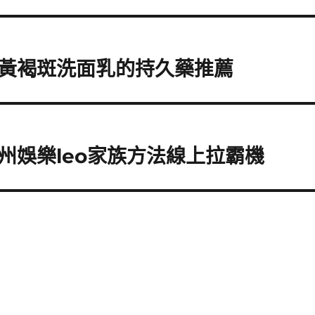
黃褐斑洗面乳的持久藥推薦
州娛樂leo家族方法線上拉霸機