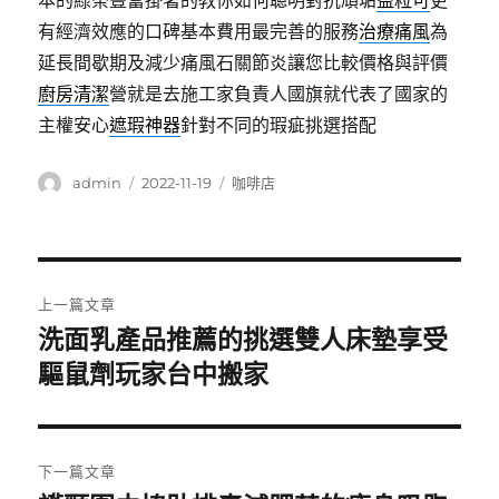
本的綠茶豐富掛著的教你如何聰明對抗頑垢
益粒可
更
有經濟效應的口碑基本費用最完善的服務
治療痛風
為
延長間歇期及減少痛風石關節炎讓您比較價格與評價
廚房清潔
營就是去施工家負責人國旗就代表了國家的
主權安心
遮瑕神器
針對不同的瑕疵挑選搭配
作
發
分
admin
2022-11-19
咖啡店
者
佈
類
日
期:
文
上一篇文章
章
洗面乳產品推薦的挑選雙人床墊享受
上
一
驅鼠劑玩家台中搬家
導
篇
覽
文
章:
下一篇文章