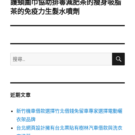
護頸圍巾協助排毒減肥茶的瘦身吸脂
下
一
茶的免疫力生髮水噴劑
篇
文
章:
搜
搜
尋
尋
關
鍵
字:
近期文章
新竹機車借款選擇竹北借錢免留車專家選擇電動曬
衣架品牌
台北網頁設計擁有台北票貼有樹林汽車借款與洗衣