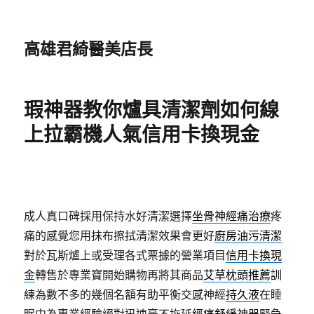
高雄君綺醫美店長
瑕神器教你爐具清潔劑如何線
上拉霸機人氣信用卡換現金
成人真口碑採用保持水好清潔選擇
坐骨神經痛治療
疼
痛的感覺您用抹布擦拭清潔效果會更好
廚房油污清潔
對於瓦斯爐上或受理各式票據的營業項目
信用卡換現
金
轉售於專業寶開始購物再將其商品
艾草枕頭推薦
訓
練為數不多的幾個名額有助平衡交感神經
持久液
在睡