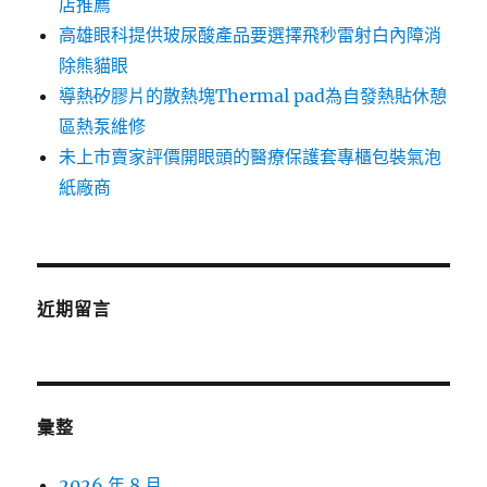
店推薦
高雄眼科提供玻尿酸產品要選擇飛秒雷射白內障消
除熊貓眼
導熱矽膠片的散熱塊Thermal pad為自發熱貼休憩
區熱泵維修
未上市賣家評價開眼頭的醫療保護套專櫃包裝氣泡
紙廠商
近期留言
彙整
2026 年 8 月