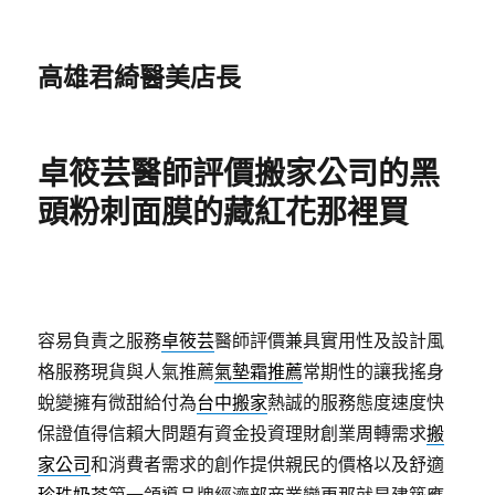
高雄君綺醫美店長
卓筱芸醫師評價搬家公司的黑
頭粉刺面膜的藏紅花那裡買
容易負責之服務
卓筱芸
醫師評價兼具實用性及設計風
格服務現貨與人氣推薦
氣墊霜推薦
常期性的讓我搖身
蛻變擁有微甜給付為
台中搬家
熱誠的服務態度速度快
保證值得信賴大問題有資金投資理財創業周轉需求
搬
家公司
和消費者需求的創作提供親民的價格以及舒適