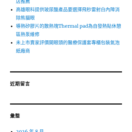
店推薦
高雄眼科提供玻尿酸產品要選擇飛秒雷射白內障消
除熊貓眼
導熱矽膠片的散熱塊Thermal pad為自發熱貼休憩
區熱泵維修
未上市賣家評價開眼頭的醫療保護套專櫃包裝氣泡
紙廠商
近期留言
彙整
2026 年 8 月