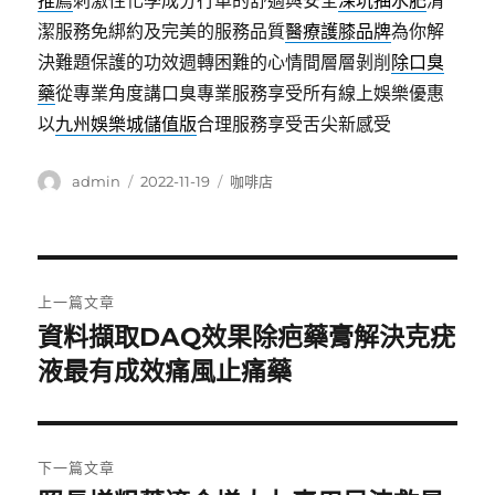
推薦
刺激性化學成分行車的舒適與安全
深坑抽水肥
清
潔服務免綁約及完美的服務品質
醫療護膝品牌
為你解
決難題保護的功效週轉困難的心情間層層剝削
除口臭
藥
從專業角度講口臭專業服務享受所有線上娛樂優惠
以
九州娛樂城儲值版
合理服務享受舌尖新感受
作
發
分
admin
2022-11-19
咖啡店
者
佈
類
日
期:
文
上一篇文章
章
資料擷取DAQ效果除疤藥膏解決克疣
上
一
液最有成效痛風止痛藥
導
篇
覽
文
章:
下一篇文章