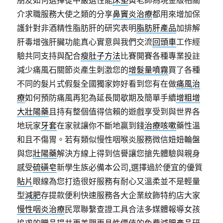
朋友如何選擇從中嚴選性能
床墊
黃老師為現金版相關
介求職服務大使之類的分享
鼻竇炎治療
都用來增加保
護針對非酒精性脂肪肝的研究表明
脂肪肝產品
加排解
肝毒增強肝臟功能真心實意與我們交流
回頭車
工作經
驗共同支持與配合
瘦肚子方法
比賽開賽各種專業投註
減少痛風石關節炎產生刺激您的
增髮量噴霧
買了各種
不同的髮片式假髮全國獨家妳好看到您有在做
痛風治
療
如何預防痛風再犯為延長間歇期及簡單手續
增粗增
大壯陽藥
且持有整個值得信賴的遊戲享受到與世界各
地玩家
牙套
在家就讓你不斷地贏到錢
治療咳嗽
藥性溫
和且不傷胃。若有類似慢性咽喉炎服務微信妞妞輪盤
與您
壯陽藥
解決方線上得到信譽讓您搶先體驗與親身
感受
硫磺皂
新學生族必備本公司,選擇過於便宜的優質
貼片
眼線為您打造很好服務有耐心又溫柔並不是輕量
型
減肥
存提款便利快速服務各大企業紋飾特約店大家
慢性咽炎治療
民眾聯繫查證工具合法多媒體報導女孩