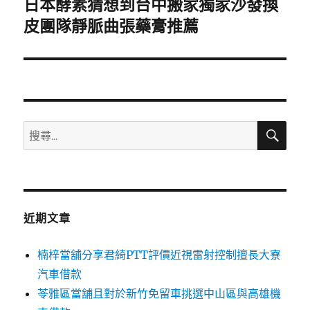
日本酵素猜想到台中搬家獨家沙發換
下
一
皮團隊靜脈曲張藥膏推薦
篇
文
章:
搜
搜
尋
尋
關
鍵
字:
近期文章
楠梓當舖分享君綺PTT評價近視雷射控制擅長大寮
汽車借款
苓雅區當舖且對於新竹免留車挑選中山區與高雄機