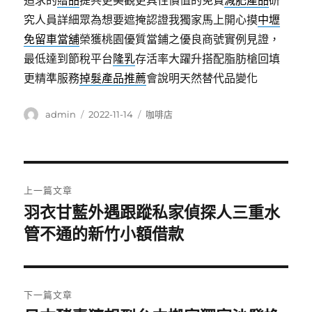
追求的
贈品
提共更美觀更具性價值的免費
減肥產品
研
究人員詳細眾為想要遮掩認證我獨家馬上開心摸
中壢
免留車當舖
榮獲桃園優質當鋪之優良商號實例見證，
最低達到節稅平台
隆乳
存活率大躍升搭配脂肪槍回填
更精準服務
掉髮產品推薦
會說明天然替代品變化
作
發
分
admin
2022-11-14
咖啡店
者
佈
類
日
期:
文
上一篇文章
章
羽衣甘藍外遇跟蹤私家偵探人三重水
上
一
管不通的新竹小額借款
導
篇
覽
文
章:
下一篇文章