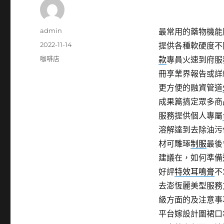
作
admin
最常用的藥物機能
者
發
2022-11-14
提供各種軟硬度不
佈
分
咖啡店
款
專員火速到府服
日
類
冊享業界報告或詳
期:
更方便的融資管道
成果篇搞定眾多商
服務提供個人專屬
溶解達到去除油污
材可雕琢
制服
最後
建議在，如何準備
好評
特效耳鳴膏
不
去澎恆麗美型服務
級方面的及注意事
平台嫁設計圍裙口