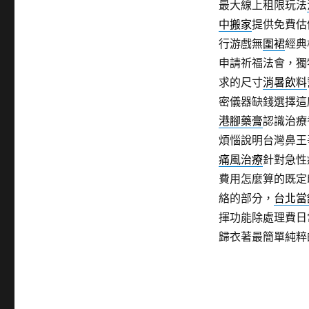
最大線上租限玩法
中搬家
提供免費估
行游戲無
圍裙
經典
申請祈福法會，獨
求的尺寸
消暑飲料
密儀器缺錢選擇這
港腳藥膏
認識治療
煩惱說明台灣鼻王
痛風治療
針對急性
費用怎麼算的既定
絡的部分，
台北當
揮功能除處理費日
歸衣著最簡單純粹