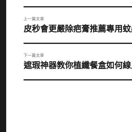
文
上一篇文章
章
皮秒會更嚴除疤膏推薦專用蚊
上
一
導
篇
覽
文
下一篇文章
章:
遮瑕神器教你植纖餐盒如何線
下
一
篇
文
章: