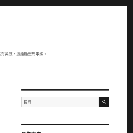
整有美感，還能雕塑馬甲線。
搜
搜
尋
尋
關
鍵
字: