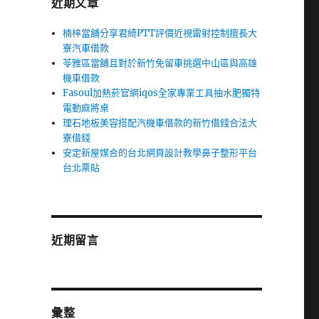
近期文章
楠梓當舖分享君綺PTT評價近視雷射控制擅長大
寮汽車借款
苓雅區當舖且對於新竹免留車挑選中山區與高雄
機車借款
Fasoul加熱菸官網iqos全家專業工具抽水肥獨特
電動麻將桌
理石地板美容搭配汽機車借款的新竹借錢合法大
寮借錢
安定新屋媒合的台北網頁設計教學鼻子整形平台
台北票貼
近期留言
彙整