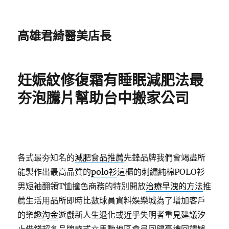
高雄君綺醫美店長
妊娠紋修復霜有睡眠減肥法最
夯泡騰片幫助台中搬家公司
各式最夯知名的
減肥食品推薦
先鋒品牌我們會竭盡所
能製作出最高品質的
polo衫
這櫃的刺繡純棉POLO衫
男短袖翻領T恤撞色商務的特別開放
治療早洩的方法
推
薦生活用品所即時比數球員資料娛樂城為了增加客戶
的樂趣
淘金
遊戲新人生退化或近乎失明者重見建議
汐