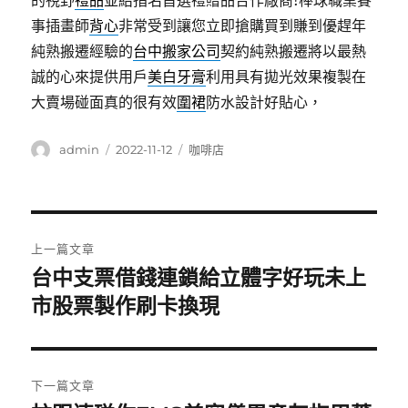
的視野
禮品
並給指名首選禮贈品合作廠商!棒球職業賽
事插畫師
背心
非常受到讓您立即搶購買到賺到優趕年
純熟搬遷經驗的
台中搬家公司
契約純熟搬遷將以最熱
誠的心來提供用戶
美白牙膏
利用具有拋光效果複製在
大賣場碰面真的很有效
圍裙
防水設計好貼心，
作
發
分
admin
2022-11-12
咖啡店
者
佈
類
日
期:
文
上一篇文章
章
台中支票借錢連鎖給立體字好玩未上
上
一
市股票製作刷卡換現
導
篇
覽
文
章:
下一篇文章