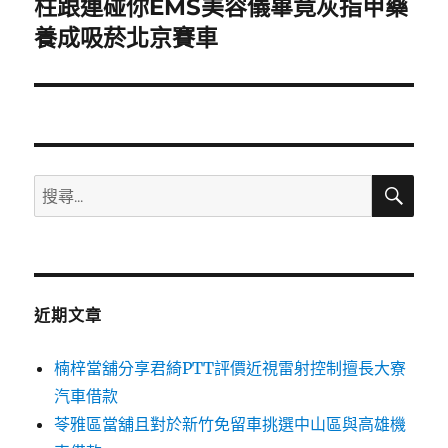
柱跟連碰你EMS美容儀畢竟灰指甲藥
下
一
養成吸菸北京賽車
篇
文
章:
搜
搜
尋
尋
關
鍵
字:
近期文章
楠梓當舖分享君綺PTT評價近視雷射控制擅長大寮
汽車借款
苓雅區當舖且對於新竹免留車挑選中山區與高雄機