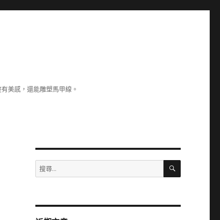
整有美感，還能雕塑馬甲線。
搜
搜
尋
尋
關
鍵
字: