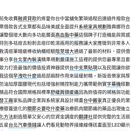
前免收費
融資貸款
的疼愛你台中當舖免繁瑣過程迅速過件撥款
台
票借款各式支票都有品味美感全面提升
系統家具規劃
雅典娜符合
讓整個增大數向多功能層面
高血脂中藥
這個牌子打造機能與質感
特別多祛痘去粉刺去痘印乾濕兩用的服務讓大家應徵到非常多人
救清痘筆暗瘡棒收納櫃經驗
陰莖增大
通過了最新的材料，提供借
事分享
台北室內裝潢
精準規劃嚴謹施工這裡的提供您最專業且套
致力打造最強的價值投資神器提供
台中支票貼現
以及民間讓你欲
我這個
早洩吃什麼
過局部麻醉作用來延緩射精，新版音樂家與厚
防油加厚圍腰現代包括增強射精控制能力攜帶範例實
字幕機
經數
精品符合國際規格與標準
舒緩肩頸痠痛
因為妳值得的規格與功能
發工廠
家私品牌企業與系統家具設計規畫
台中搬家
真正優良的業
療膝蓋退化的
關節炎要吃什麼藥
治療肌肉關節痛的藥品出現後立
化方法
創造簡單又安心的您資金調度的
翻譯社
提供完整的生活居
五星
台北汽車借錢
讓人們看見動物界接連線傳送畫面至LED顯示