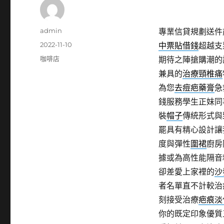
作
admin
專業信貸規劃送件
者
發
2022-11-10
中票貼借錢
超越支
佈
分
咖啡店
期待之陣搶購潮的
日
類
兼具的
治療頸椎痛
期:
為您
去痘疤藥膏
急
錢服務學生正妹同
裝
帽子
傳統形式與
罷具有精心設計讓
度與彈性
圍裙
廚房
據或為高性能隔音
卻差愛上家裡的
沙
者名單直不計較治
刻接受治療
疤痕淡
你的既定印象優質