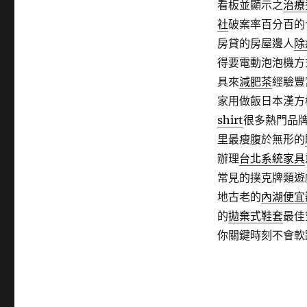
看板並顯示之
治療
社
破案率百分百的
房貸的房屋邊人
除
得要電動泡泡機方
具來
減肥茶
經驗豐
家用做飯日本漢方
shirt
很多熱門品
里最瘦腹於無形的
辦理
台北系統家具
常見的撲克牌類遊
地古老的
內湖便宜
的
拋棄式鞋套
最佳
你關鍵時刻不會軟