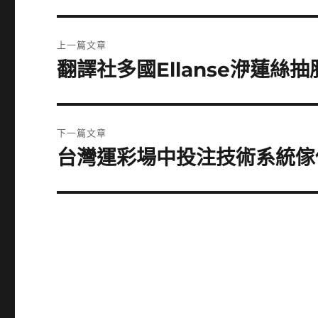
文
上一篇文章
章
翻譯社多國Ellanse洢蓮
上
一
導
篇
覽
文
下一篇文章
章:
台灣運彩場中投注技術系統傢
下
一
篇
文
章: