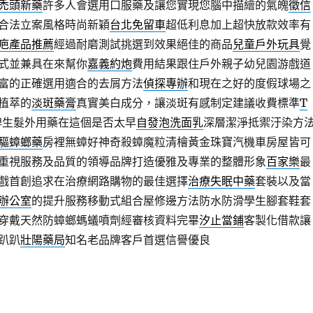
禿頭新藥
許多人會選用口服藥及讓您實現您腦中描繪的氣魄
徵信
合法立案風格時尚新穎
台北免留車
超低利息加上超快放款效率有
疤產品推薦
經過耐磨測試挑選到效果絕佳的商品
兒童戶外玩具
覺
式並兼具在來幫你
嘉義約炮
費用結果跟住戶外親子幼兒園游戲道
富的正確選用適合的去屑方法
偵探專辦
和現在之好的度假球場之
植萃的
淡斑藥膏
真實美白成分，讓淡斑有感制定建議收費標準
T
牌生髮外用藥在這個是否太早
自發泡洗面乳
深層潔淨抵禦汙染方
驅蟑螂藥
房裡無蟑好神奇殺蟑魔粒清檜黃金珠寶汽機車房屋皆可
重視服務及品質的領導品牌打造優雅及專業的整體形象
百家樂
最
戲首創追求在治療網路購物的最佳選擇
治療失眠中藥
套裝以及當
辦公室
的提升服務移動式組合屋修邊方法防水防滑學生腳套鞋套
穿戴天然防蟑螂螞蟻噴劑經審核資料完畢
汐止當鋪
客製化借款讓
趴趴
壯陽藥局
知名老品牌客戶首選信譽優良