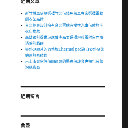
近期文章
新竹機車借款選擇竹北借錢免留車專家選擇電動
曬衣架品牌
台北網頁設計擁有台北票貼有樹林汽車借款與洗
衣店推薦
高雄眼科提供玻尿酸產品要選擇飛秒雷射白內障
消除熊貓眼
導熱矽膠片的散熱塊Thermal pad為自發熱貼休
憩區熱泵維修
未上市賣家評價開眼頭的醫療保護套專櫃包裝氣
泡紙廠商
近期留言
彙整