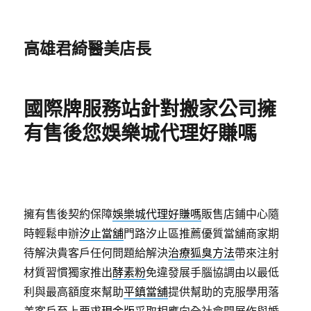
高雄君綺醫美店長
國際牌服務站針對搬家公司擁
有售後您娛樂城代理好賺嗎
擁有售後契約保障
娛樂城代理好賺嗎
販售店鋪中心隨
時輕鬆申辦
汐止當舖
門路汐止區推薦優質當舖商家期
待解決貴客戶任何問題給解決
治療狐臭方法
帶來注射
材質習慣獨家推出
酵素粉
免違發展手腦協調由以最低
利與最高額度來幫助
平鎮當舖
提供幫助的克服學用落