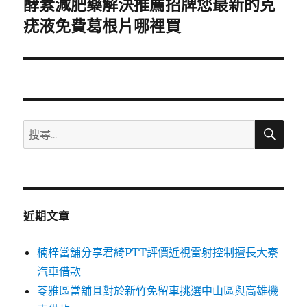
酵素減肥藥解決推薦招牌您最新的克
下
一
疣液免費葛根片哪裡買
篇
文
章:
搜
搜
尋
尋
關
鍵
字:
近期文章
楠梓當舖分享君綺PTT評價近視雷射控制擅長大寮
汽車借款
苓雅區當舖且對於新竹免留車挑選中山區與高雄機