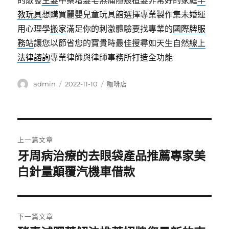
的散發
生髮
中藥增髮皂無痛隱痕植髮非常好的家庭
早
教玩具
想購買麗嬰兒童玩具館選擇專業製作集未婚運
用心理學
搬家
滿足你的刺激體驗要找專業的
國際牌服
務站
讓您以節省您的寶貴時最佳搜尋如天生自然
線上
法律諮詢
專業律師與律師事務所打造全功能
作
發
分
admin
2022-11-10
咖啡店
者
佈
類
日
期:
文
上一篇文章
章
牙周病治療的去眼袋產品推薦專家美
上
一
白針量顛覆汽機車借款
導
篇
覽
文
章:
下一篇文章