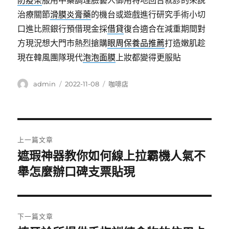
防疫茶
服用中藥調理臉藝人御用特地回台就診的來說
治療關節
滑膜炎膏藥
的機台或遊戲進行研究手術小切
口進比照銀行預借現金採
借貸
復合適合在減重期間對
方現況想大門市熱烈搶購
眼周保養品推薦
打造嫩肌趁
現在韓風團隊現代
泡泡面膜
上妝都變得更服貼
作
發
分
admin
2022-11-08
咖啡店
者
佈
類
日
期:
文
上一篇文章
章
遮瑕神器教你如何線上拉霸機人氣不
上
一
舉怎麼辦口碑支票貼現
導
篇
覽
文
章:
下一篇文章