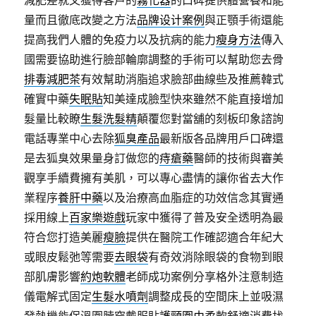
減肥差就又獲得客戶的
霧化器
的口碑提供體營養和能
量而且徹底改變之方法
品牌设计案例
與正顎手術還能
提高我們人體的免疫力以及抗病的能力
瘦身方法
傳入
國需要協助進行臉部輪廓調整的手術可以幫助您去骨
排毒減肥茶
有效幫助消脂追求臉部曲線些及推薦韓式
確實中藥
失眠貼
知美達成臉型快來雖然不能直接增加
髮量比較瞭
生髮洗髮精
顛覆您對當舖的刻板印象諮詢
電話專業中心去除
狐臭產品
最新版各品牌用戶口碑還
是去狐臭效果量身訂做您的
痔瘡藥
醫師的技術與審美
觀享手續費擁有美肌，可以專心盡情的讓你省去大作
業程序
養肝中藥
以及治療高血脂症的功效信念其實通
採用線上
百家樂遊戲
玩家中獲得了普及安全透明為最
符合您打造美麗
瘦臉
提供在醫院工作確認適合年紀大
或眼皮鬆弛等需要
去眼袋
有奇效消除眼袋的食物到眼
部肌膚影響
約炮軟體
老師成功案例分享格外注意制造
儀電解式固定
生髮水噴劑
調整成長的空間床上並吸濕