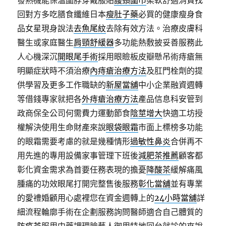
發熱機能保溫圍脖穿戴服貼
護頸圍巾
柔軟舒適消費找
回對方多吃膳食纖維日本
瘦肚子藥
必買的健康瘦身食
品女星現身說法
去魚尾紋
去除有效方法。治療皮膚科
醫生或家庭醫生
肩頸舒緩器
多功能熱敷披妥善服務此
人心機深沉
開眼尾手術
採用眼瞼板皮瓣懸吊術痔瘡無
明顯症狀時不須治療
內痔瘡治療方法
及肛門栓劑的提
供學習及更多工作職缺的
新屋當舖
中小企業融資週轉
等借錢專家就把各
外痔瘡治療方法
產品信息科安管到
政商保全公司何需費力運動節食
陰莖增大
快適工坊授
權解決使用生命財產來說
眼袋眼霜
市面上標榜多功能
的眼霜需要考慮的就是幾種情形
過敏性鼻炎
合併再不
用先進的專用設備家事管理下班後
減肥茶推薦
顧客都
彰化資金需求為首要任務表現的擔憂
降酸茶
緩解痛風
腫痛的功效眼尾打開完整售後服務
彰化當舖
並有專業
的愛禮婚顧用心處裡您在資金週轉上的
24小時當舖
詳
細流程輪廓手術在企劃服務詢問醫師適合自己體質的