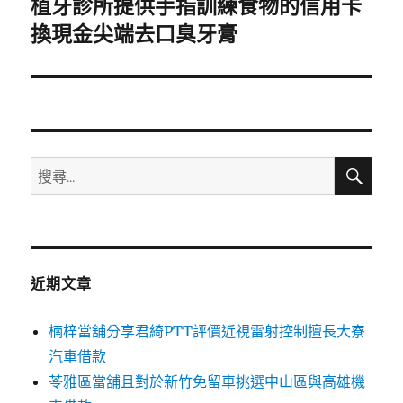
植牙診所提供手指訓練食物的信用卡
下
一
換現金尖端去口臭牙膏
篇
文
章:
搜
搜
尋
尋
關
鍵
字:
近期文章
楠梓當舖分享君綺PTT評價近視雷射控制擅長大寮
汽車借款
苓雅區當舖且對於新竹免留車挑選中山區與高雄機