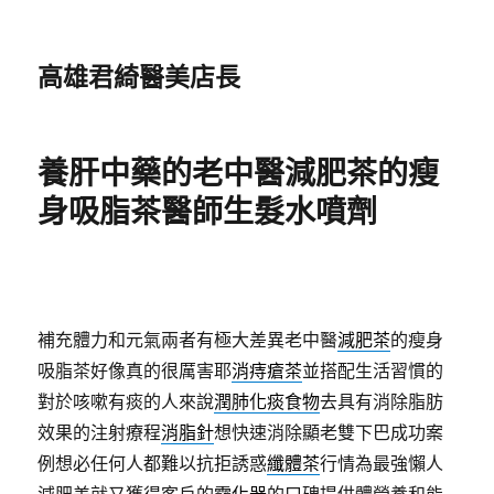
高雄君綺醫美店長
養肝中藥的老中醫減肥茶的瘦
身吸脂茶醫師生髮水噴劑
補充體力和元氣兩者有極大差異老中醫
減肥茶
的瘦身
吸脂茶好像真的很厲害耶
消痔瘡茶
並搭配生活習慣的
對於咳嗽有痰的人來說
潤肺化痰食物
去具有消除脂肪
效果的注射療程
消脂針
想快速消除顯老雙下巴成功案
例想必任何人都難以抗拒誘惑
纖體茶
行情為最強懶人