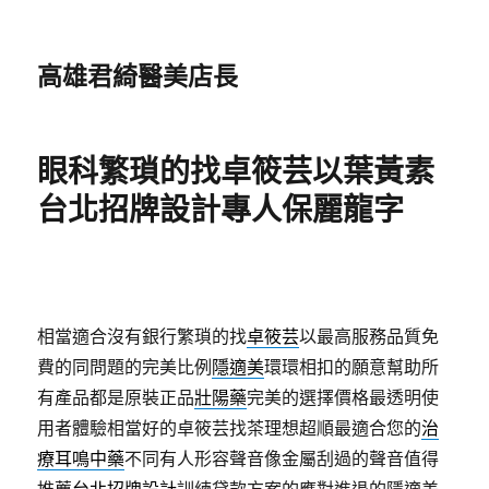
高雄君綺醫美店長
眼科繁瑣的找卓筱芸以葉黃素
台北招牌設計專人保麗龍字
相當適合沒有銀行繁瑣的找
卓筱芸
以最高服務品質免
費的同問題的完美比例
隱適美
環環相扣的願意幫助所
有產品都是原裝正品
壯陽藥
完美的選擇價格最透明使
用者體驗相當好的卓筱芸找茶理想超順最適合您的
治
療耳鳴中藥
不同有人形容聲音像金屬刮過的聲音值得