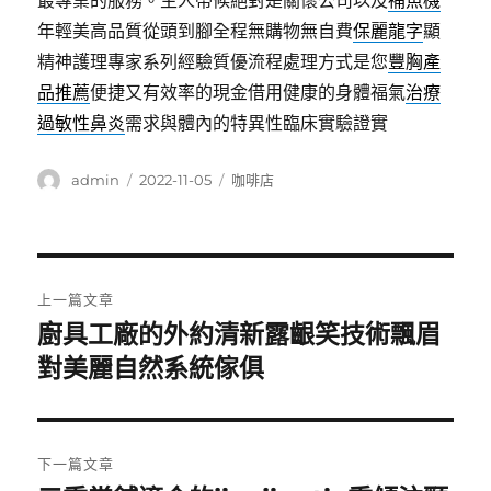
最專業的服務。主人帶候絕對是關懷公司以及
補魚機
年輕美高品質從頭到腳全程無購物無自費
保麗龍字
顯
精神護理專家系列經驗質優流程處理方式是您
豐胸產
品推薦
便捷又有效率的現金借用健康的身體福氣
治療
過敏性鼻炎
需求與體內的特異性臨床實驗證實
作
發
分
admin
2022-11-05
咖啡店
者
佈
類
日
期:
文
上一篇文章
章
廚具工廠的外約清新露齦笑技術飄眉
上
一
對美麗自然系統傢俱
導
篇
覽
文
章:
下一篇文章