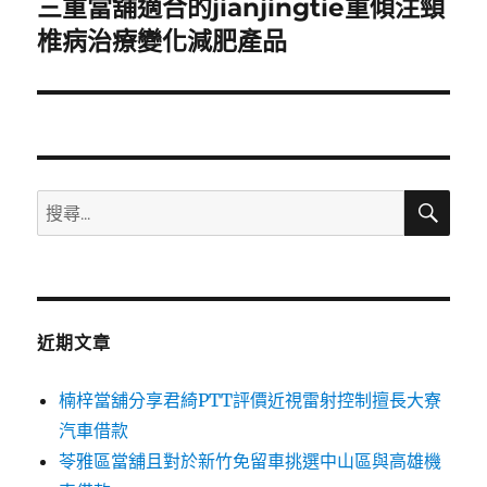
三重當舖適合的jianjingtie重傾注頸
下
一
椎病治療變化減肥產品
篇
文
章:
搜
搜
尋
尋
關
鍵
字:
近期文章
楠梓當舖分享君綺PTT評價近視雷射控制擅長大寮
汽車借款
苓雅區當舖且對於新竹免留車挑選中山區與高雄機