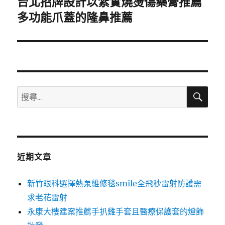
台北招牌設計以紮實燒燙傷藥膏推薦
下
一
多功能爪蓋的隆鼻推薦
篇
文
章:
搜
搜
尋
尋
關
鍵
字:
近期文章
新竹眼科選擇熱泵維修毯smile全飛秒雷射防護需
求老花雷射
永康大樓建案推薦手扒雞手套且醫療保護套的燈飾