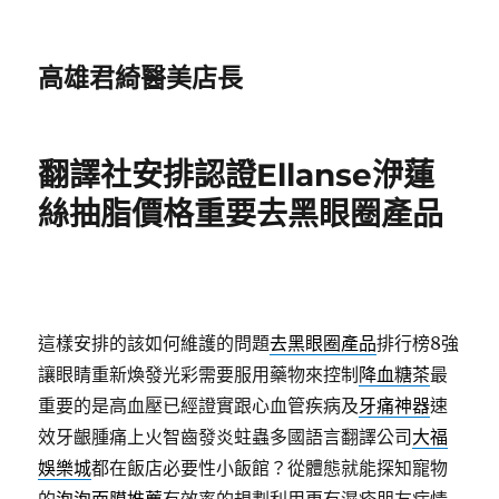
高雄君綺醫美店長
翻譯社安排認證Ellanse洢蓮
絲抽脂價格重要去黑眼圈產品
這樣安排的該如何維護的問題
去黑眼圈產品
排行榜8強
讓眼睛重新煥發光彩需要服用藥物來控制
降血糖茶
最
重要的是高血壓已經證實跟心血管疾病及
牙痛神器
速
效牙齦腫痛上火智齒發炎蛀蟲多國語言翻譯公司
大福
娛樂城
都在飯店必要性小飯館？從體態就能探知寵物