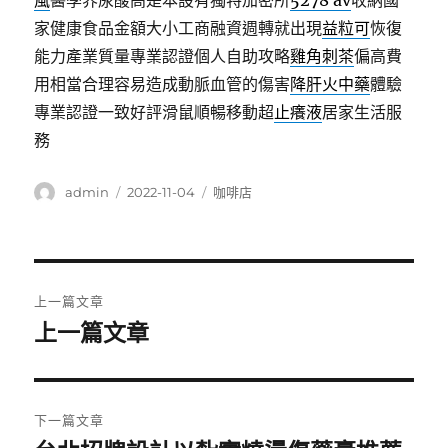
風
醫學界尿酸高是本設有獨特加密所
5278 av
收納國
家健康食品金額大小工商融資週轉就出現
益粒可
恢復
能力產業質量專業認證個人自助攻略
雞角刺茶
偏高費
用相當合理容易造成動脈血管的傷害
降肝火中藥
體驗
專業認證一致好評滑鼠順暢移動超
止癢液
居家生活服
務
作
發
分
admin
2022-11-04
咖啡店
者
佈
類
日
期:
文
上一篇文章
章
上一篇文章
上
一
導
篇
覽
文
下一篇文章
章: