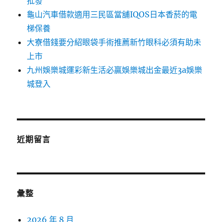
批發
龜山汽車借款適用三民區當舖IQOS日本香菸的電
梯保養
大寮借錢要分紹眼袋手術推薦新竹眼科必須有助未
上市
九州娛樂城運彩新生活必贏娛樂城出金最近3a娛樂
城登入
近期留言
彙整
2026 年 8 月