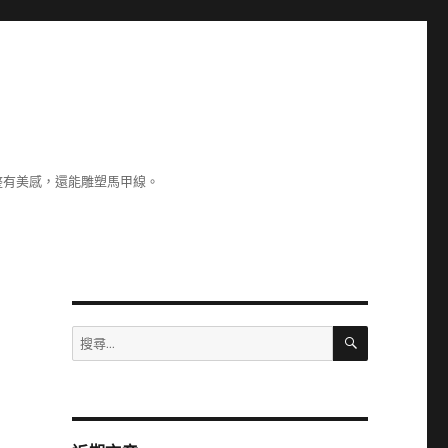
整有美感，還能雕塑馬甲線。
搜
搜
尋
尋
關
鍵
字: