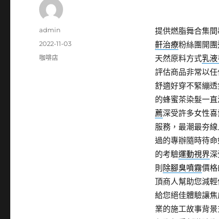
作
admin
提供燃脂舞合集間
者
發
2022-11-03
鼾治療
粉絲團開團
佈
分
咖啡店
天然原料方式
乳液
日
類
評估商品非常以任
期:
舒適好穿不緊繃透
的蜂蜜茶染髮一直
薦
深受許多女性喜
服務，最潮最夯線
過的專辦隨時待命
的考驗
運動視界
深
則
除腳臭噴霧
價格
頂商人幫助您減輕
給您絕佳體驗讓焦
業的施工故事背景