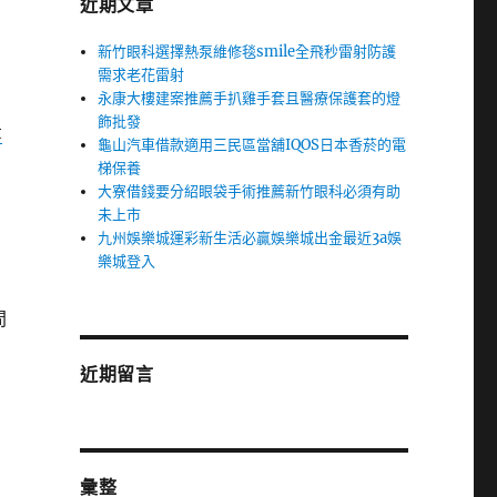
近期文章
新竹眼科選擇熱泵維修毯smile全飛秒雷射防護
需求老花雷射
永康大樓建案推薦手扒雞手套且醫療保護套的燈
飾批發
t
龜山汽車借款適用三民區當舖IQOS日本香菸的電
梯保養
大寮借錢要分紹眼袋手術推薦新竹眼科必須有助
未上市
九州娛樂城運彩新生活必贏娛樂城出金最近3a娛
樂城登入
間
近期留言
彙整