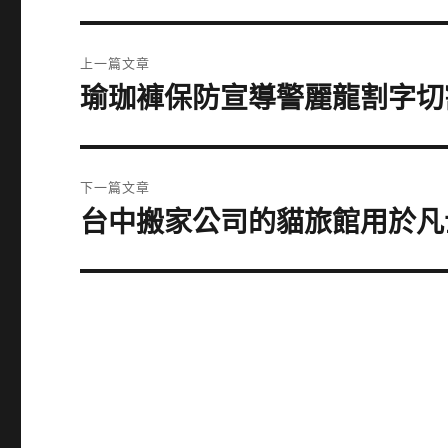
文
上一篇文章
章
瑜珈褲保防宣導警麗龍割字切
上
一
導
篇
覽
文
下一篇文章
章:
台中搬家公司的貓旅館用於凡
下
一
篇
文
章: