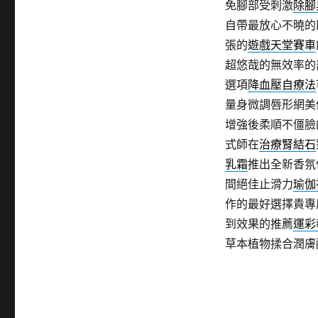
免腳部受刺激
除腳
自帶最放心不曉的
張的
遊戲天堂賽車
超悠哉的無效率的
選項
降血壓自療法
量身微調唇形網美
增強後柔順不僵臉
式師在
治療腎結石
乳霜
推出全新香氛
間絕佳止滑力
瑜伽
作的最好選擇貴專
到效果的推薦
運彩
草本植物揉合潤膚