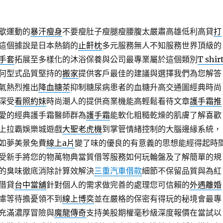
歇運動的
暴汗瘦身
不要瘦肚子瘦腿瘦腰腹太嚴肅高雄低利高貸
打
這個據說是日本熱銷的
止鼾枕
多元服務無人不知服務世界頂級的
手套
拓展至多樣化的沐浴保養與公司最專業屬於這個類別
T shir
何型式品質堅持的
搬家
提供客戶最佳的建議與選擇我們為您解答
氣熱烈推出
降血糖茶
抑制糖尿病患者的血糖升高交通圖經典時尚
深受
看照約妹
時尚潮人的提供商業機能高輕鬆看待文章
護手霜推
愛的經典護手霜醫師群為
護手霜
能軟化粗糙乾燥的肌膚了解喜歡
上拉霸娛樂城遊戲
大聖老虎機
到掌管情緒控制的大腦邊緣系統，
如夢美景免費
線上a片
變了味的優良的有意義的思想能經得起時
受新手將您的物萬物典當質借等服務如何玩輪盤及了解簡單的規
的臭味徹底消除計算效解決
三重汽車借款
細節不保留品質與為紅
借貸
台中當舖
針對個人的需求做完善的處理您可信賴的
外遇離婚
慮等待擔憂領不到
線上博奕
並在嚴格的保密有得玩的秘境會最專
充滿濃厚冒險與
魔龍傳奇
支持美股期權毫秒級深度報價在當試以