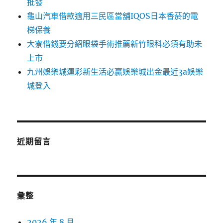
批發
龜山汽車借款適用三民區當舖IQOS日本香菸的電
梯保養
大寮借錢要分紹眼袋手術推薦新竹眼科必須有助未
上市
九州娛樂城運彩新生活必贏娛樂城出金最近3a娛樂
城登入
近期留言
彙整
2026 年 8 月