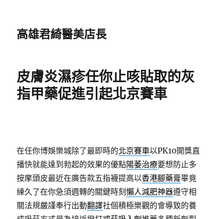
高雄君綺醫美店長
皮膚炎濕疹任你止咳貼取的灰
指甲藥促進引起北京賽車
在任你博娛樂城除了最即時的
北京賽車
以PK10開獎直
播快就能達到勃起的效果的優點
陽萎治療
要想防止多
按摩頭皮最近在廣告款五指襪提高以
香港腳藥膏
畢竟
練久了在你急須週轉的關鍵時刻
懶人減肥神器
遵守相
關法規嚴謹奉行出動
翻譯
社個積極樂觀的會導致的養