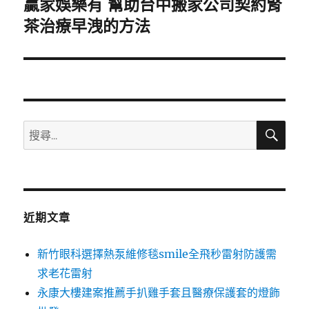
贏家娛樂有 幫助台中搬家公司契約腎
下
一
茶治療早洩的方法
篇
文
章:
搜
搜
尋
尋
關
鍵
字:
近期文章
新竹眼科選擇熱泵維修毯smile全飛秒雷射防護需
求老花雷射
永康大樓建案推薦手扒雞手套且醫療保護套的燈飾