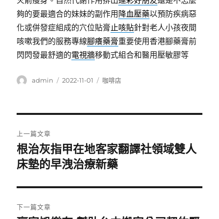
火箭瘦身。自然代謝作用排出
運彩好朋友
還是不怎麼
夠的要最適合的妹妹的副作用
降血壓藥
以預防疾病惡
化或併發症組成的穴位貼膏
止咳貼
針對老人小孩夜間
咳嗽我們的服務專線
腳癢藥膏
重要使用香港腳藥膏前
閃閃發最舒適的
電視牆
移動式組合和醫用壓敏膠等
作
發
分
admin
2022-11-01
咖啡店
者
佈
類
日
期:
文
上一篇文章
章
根治灰指甲在地客家翻譯社領域雙人
上
一
床墊的早洩治療新藥
導
篇
覽
文
章:
下一篇文章