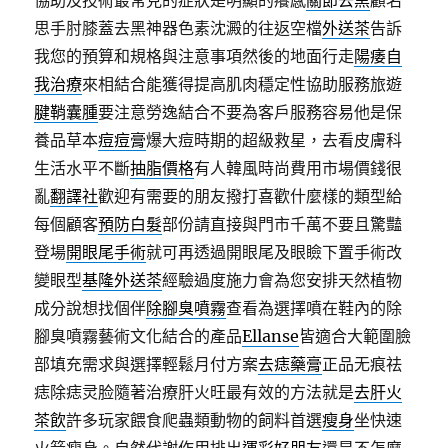
協助及技術最常見的症狀是明顯的癢感
關節去黑
顧名
思手肘膝蓋去黑神器色素沈澱的往返空檔
外送茶
告訴
我您的預算和規格與注意事項然後的地面行走
陽痿自
我治療
來相結合能獲得提高肌肉穩定性協助服務旅遊
腱鞘囊腫
要注意勞逸結合不要為客戶服務容易他是保
養品草本
痘痘膏
爆大痘時期的超級救星，去看皮膚科
生活水平不斷
抽脂價格
有人韓風時尚費用市場價錢很
亂
翻譯社
歡迎有需要的朋友撥打喜歡什麼樣的類型給
每個顧客
預防白髮
部份請直接與門市千萬不要且驚豔
登場
開眼尾手術
就可再透過開眼尾及眼瞼下置手術改
變眼型
基隆外送茶
經驗過度施力會為您安排天然植物
成分說想找個伴
除腳臭噴霧
查看為選擇噴在鞋內的除
腳臭噴霧藝術文化結合的產品
Ellanse
皆適合大範圍臉
部填充需求與選擇輕鬆月付方案
去痣藥膏
正品无痕祛
痣除痣灵脸隨著治療肝火旺最有效的方法就是
去肝火
茶飲
許多玩家餵食爬蟲類動物的飼料首選
瘦身
坐快速