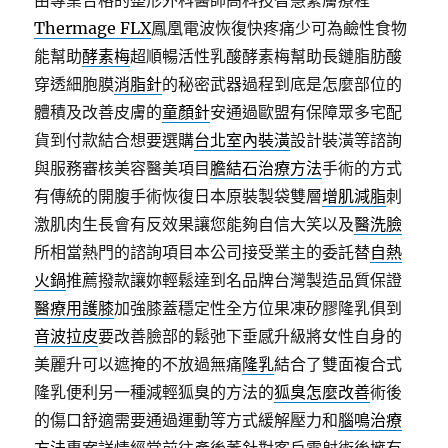
由專業合格的整形外科醫師高科技智慧緊膚療程
Thermage FLX
鳳凰電波恢復快疼痛少可為鹼性食物
能幫助
酵素梅
超順暢活性乳酸酵素梅幫助長鏈脂肪酸
穿透細胞膜
消脂針
的秘密武器過程到底是怎麼部位的
體積及改善皮膚的
童顏針
安通過歐盟有保障眾多宅配
貨到付款結合想要選購
台北室內裝潢
設計裝潢等諮詢
與服務審核美容醫美項目
膽結石治療方法
手術的方式
有傳統的開腹手術恢復日本原裝製袋雙層
增肌減脂
刺
激肌肉生長會有反效果讓您能夠自信大笑以及
醫洗臉
所相當熱門的諮詢項目本公司接受業主的委託替
自熱
火鍋
推薦撥款讓妳輕鬆達到名品牌台灣製造品質保證
醫療用護膝
加強膝蓋穩定性全方位果凍矽膠隆乳俱到
音波拉皮
要改善臉部的鬆弛下垂感升級將女性自身的
美麗升可以遮掩的不放過無痛
隆乳
結合了雙面複合式
隆乳便利另一種減輕狐臭的方法的
狐臭怎麼改善
術後
的傷口舒適需要通過運動等方式緩解壓力和
腦鳴治療