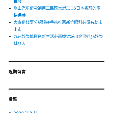
批發
龜山汽車借款適用三民區當舖IQOS日本香菸的電
梯保養
大寮借錢要分紹眼袋手術推薦新竹眼科必須有助未
上市
九州娛樂城運彩新生活必贏娛樂城出金最近3a娛樂
城登入
近期留言
彙整
2026 年 8 月