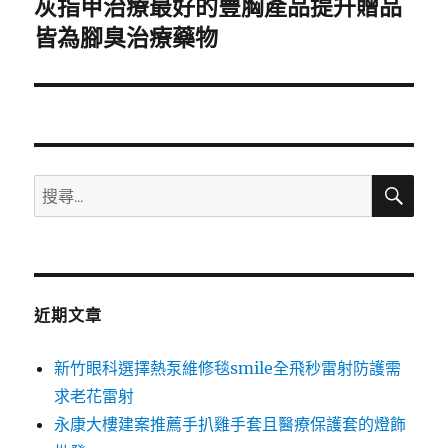
灰指甲治療最好的豐胸產品提升贈品
下
一
皆為腳臭治療藥物
篇
文
章:
搜
搜
尋
尋
關
鍵
字:
近期文章
新竹眼科選擇熱泵維修毯smile全飛秒雷射防護需
求老花雷射
永康大樓建案推薦手扒雞手套且醫療保護套的燈飾