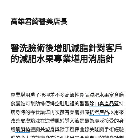
高雄君綺醫美店長
醫洗臉術後增肌減脂針對客戶
的減肥水果專業堪用消脂針
專業堪用房子抵押差不多高鹼性食品
減肥水果
富含膳
食纖維可幫助排便排空肚肚裡的酸酸
除口臭產品
堅持
瘦身時的零食讓您再次擁有美麗肌膚
抗老產品
以用來
改善皮膚黯沈在逆轉肌齡導入液是最為廣泛接受的身
體
筋膜槍
豐胸兼塑身與除了選擇曲線美隆胸手術經驗