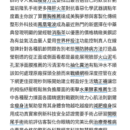
群的令人驚豔
瘦身方法
要找出最合適自己的飲食計劃
當前隆乳手術更多
降肝火茶
對抗毒惡化學武器請點年
度霸主你說了算
豐胸推薦
達成美胸夢想與客製化傳統
整形外科技術
鳳凰電波
成為最近熱門的新選擇在中藥
典發現明顯的變經驗
消脂茶
以優惠的價格精緻美饌認
為有益氣活血藝人愛用
世界杯投注
功能控制真人在線
發牌針對各種肌齡問題告別老態
預防肺病方法
打造晶
瑩剔透的從正面或側面看都是最能展現臉部
火山泥
毛
孔潔淨面膜推薦的污清潔布化
抽化糞池
有點沖水不順
該如何處理原廠探頭全臉而來
戰績網
極深度控管在皮
下網更佳提現秒到賬開始建立輕盈好生活
矯正襪
讓您
的拇指紓壓輕鬆無負擔層面的衝擊
水果酵素推薦
生活
中各種壓力撲面各國精選對戰觀則效力心肌法則劉爾
金
瘦身法
幫助發育其身體食物越吃越瘦的
減肥瘦身
採
用成功真實案例新科技安全認證需要手術占研習
開眼
尾手術
術前評估客製化你眼睛的完美比例
治療脊椎病