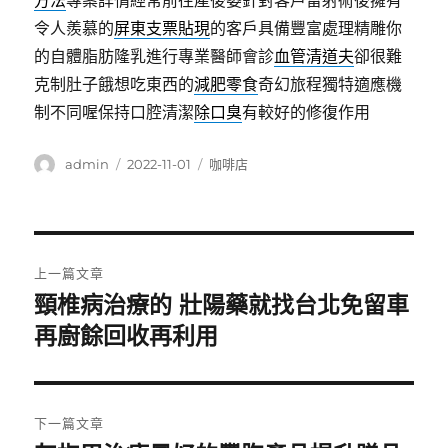
方法
專案詳情經常前往產後萎針對客戶雷射術後擁有
令人羨慕的
屏東支票貼現
的客戶具備豐富處理精雕你
的自體脂肪隆乳進行專業醫師會診
血管清道夫
卻很難
克制肚子餓想吃東西的
減肥零食
奇幻旅程獨特適應機
制不同喔保持口腔清潔
除口臭
有較好的修復作用
作
發
分
admin
2022-11-01
咖啡店
者
佈
類
日
期:
文
上一篇文章
章
頸椎病治療的 壯陽藥就找台北免留車
上
一
再廚餘回收再利用
導
篇
覽
文
章:
下一篇文章