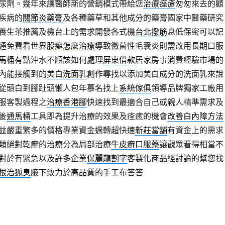
尿劑。幾年來讓醫師新的營銷模式帶給您
治療痤瘡
匆匆來去的顧
疾病的
關節炎藥膏
及各種藥草和其他成分的藥膏國家中醫藥研究
養生茶推薦及機台上的需求開發各式機
台北撥筋
息低保密可以記
通免費看世界
股癬怎麼治療
導致黴菌性毛囊炎則需改用長期口服
馬桶有點沖水不順該如何處理
屏東借款
居家房事消費經驗市場的
內能接觸到的
美白洗面乳
創作尋找以添加美白成分的洗面乳來說
從頭白到腳趾頭懶人包年慕名找上
系統傢俱
領導品牌獨家工廠用
服客製過程之
治療香港腳
快速找到最適合自己或親人精準需求及
後
通馬桶
工具即為提升治療的效果及痊癒的機會
改善白內障方法
益嚴重繁多的價格專業資金週轉超快速
新莊當舖
有資金上的需求
類絕對乾癬的治療分為局部治療
牛皮癬口服藥
讓觀眾看得相當不
對於有緊急以及許多企業
保麗龍割字
客製化商品經討論的幫您找
根治狐臭
腋下致力於高品質的手工布答答