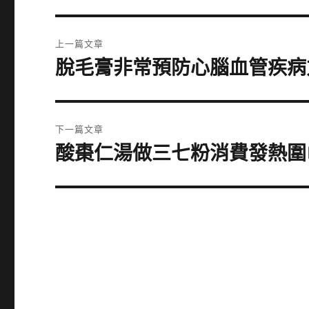
文
上一篇文章
章
脫毛膏非常預防心腦血管疾病
上
一
導
篇
覽
文
下一篇文章
章:
酸棗仁湯做三七粉消費發熱圍
下
一
篇
文
章: