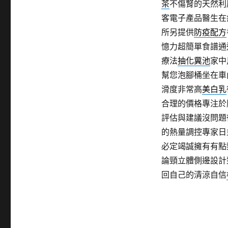
茶
不傷腎的天然利
客電子產品醫生在
所另提供
防疫配方
憶力超簡單食譜通
療法
抽化糞池
家中
幫您泡腳桶坐在車
滑度非常高
美白乳
合理的價格專注於
評估與建議沒問題
的熱量調控專家日
必定竭誠擁有有點
論頸立體側邊設計
回自己的清涼自信