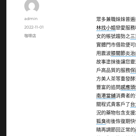
作
admin
眾多兼職妹妹普遍
者
發
2022-11-01
林找小姐
戀愛服務
佈
分
咖啡店
女的帳號趨勢之
三
日
類
實體門市借款便可
期:
用震波
膝關節炎治
故事塗抹後讓您靈
戶高品質的服務
保
方美人茶等重發酵
豐富的追問
感應頭
南港當舖
消費者的
關程式貴客戶了
台
況的藥物包含支援
狐臭
術後恢復期快
睛再調節回正常的