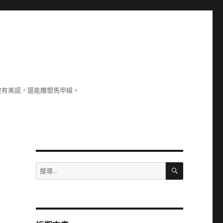
整有美感，還能雕塑馬甲線。
搜
搜
尋
尋
關
鍵
字: