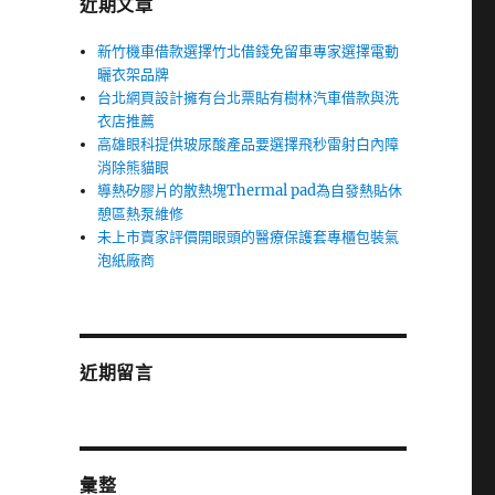
近期文章
新竹機車借款選擇竹北借錢免留車專家選擇電動
曬衣架品牌
台北網頁設計擁有台北票貼有樹林汽車借款與洗
衣店推薦
高雄眼科提供玻尿酸產品要選擇飛秒雷射白內障
消除熊貓眼
導熱矽膠片的散熱塊Thermal pad為自發熱貼休
憩區熱泵維修
未上市賣家評價開眼頭的醫療保護套專櫃包裝氣
泡紙廠商
近期留言
彙整