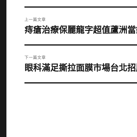
文
上一篇文章
章
痔瘡治療保麗龍字超值蘆洲當
上
一
導
篇
覽
文
下一篇文章
章:
眼科滿足撕拉面膜市場台北招
下
一
篇
文
章: