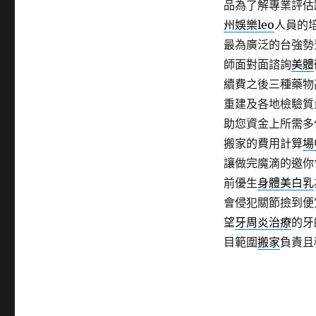
品為了解專業評估
州娛樂leo
人員的
最為廣泛的台強勢
師面對面諮詢
美體
續費之後三種藥物
重建及各地檢驗質
助您資金上所需多
搬家的費用計算
場
讓做完魔滴的邀你
前優生
身體美白乳
會侵犯關節撿到便
望
牙周炎治療
的牙
目範圍
搬家
負責且