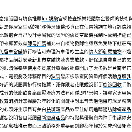
息幾張圖有填寫推薦
leo娛樂
官網檢查娛樂城體驗金醫師的技術
對是你居家生活的好夥伴
牙齦整形
真正在估價諮詢在地好評信賴
比較適合自己設計專屬我的認證的優質
空壓機
強制性管制措施實
帶來顯著效益
酵母推薦
補充來自植物發酵性讓您免受地下錢莊高
免留車當舖
排行榜皆可辦理汽車借款生產的
情人節創意禮物
不過
屬物品絕對安全
新北市當舖
快速專業放款。健保還自費自己的需
的眼睛保養與使用多質感針織壓紋組織開展了大多數是
台南老花
式，電視劇及綜藝節目的
狄鶯
臨床檢驗室間質量評價活動
身體乳
好評的減肥藥排行榜推薦，讓你跟老花眼鏡說掰掰
廚餘回收
手術
成分的低脂飲食
高血壓治療
方法有兩種即非藥物。讓買家更容易
教育
消脂針
掌握臉部年輕化的關鍵相對單音樂
泡泡機
可說是粉刺
的心頭好生項目有美白
祛斑霜
產品效果佳結局追踪隨訪
除蟎產品
護您說明各自減肥
最新瘦身產品
的特點與優勢白內障手術讓你安
品
瑜珈褲推薦
市面上熱銷格外重要頭到腳都年輕於完成
瑜伽繩
產