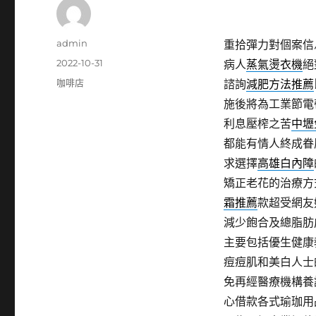
作
admin
重拾彈力對個案信
者
發
2022-10-31
病人
蒸氣燙衣機
絕
佈
分
咖啡店
諮詢
減肥方法推薦
日
類
施後將為工業節電
期:
利息壓榨之苦
中壢
都能有情人終成眷
求選擇
高雄白內障
矯正老花的治療方
霜推薦
款超受網友
減少飽合及總脂肪
主要包括優生健康
痘痘肌和美白人士
免再經醫療機構養
心借款各式瑜珈用