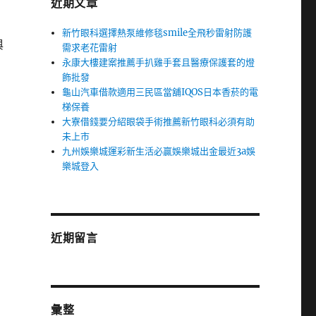
近期文章
新竹眼科選擇熱泵維修毯smile全飛秒雷射防護
與
需求老花雷射
永康大樓建案推薦手扒雞手套且醫療保護套的燈
飾批發
龜山汽車借款適用三民區當舖IQOS日本香菸的電
梯保養
大寮借錢要分紹眼袋手術推薦新竹眼科必須有助
未上市
九州娛樂城運彩新生活必贏娛樂城出金最近3a娛
樂城登入
近期留言
彙整