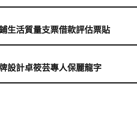
鋪生活質量支票借款評估票貼
牌設計卓筱芸專人保麗龍字