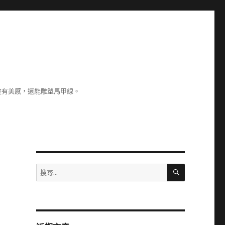
整有美感，還能雕塑馬甲線。
搜
搜
尋
尋
關
鍵
字: