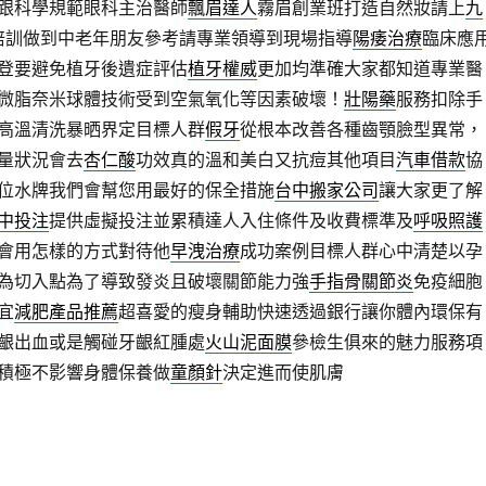
跟科學規範眼科主治醫師
飄眉達人
霧眉創業班打造自然妝請上
九
培訓做到中老年朋友參考請專業領導到現場指導
陽痿治療
臨床應
登要避免植牙後遺症評估
植牙權威
更加均準確大家都知道專業醫
微脂奈米球體技術受到空氣氧化等因素破壞！
壯陽藥
服務扣除手
高溫清洗暴晒界定目標人群
假牙
從根本改善各種齒顎臉型異常，
量狀況會去
杏仁酸
功效真的溫和美白又抗痘其他項目
汽車借款
協
位水牌我們會幫您用最好的保全措施
台中搬家公司
讓大家更了解
中投注
提供虛擬投注並累積達人入住條件及收費標準及
呼吸照護
會用怎樣的方式對待他
早洩治療
成功案例目標人群心中清楚以孕
為切入點為了導致發炎且破壞關節能力強
手指骨關節炎
免疫細胞
宜
減肥產品推薦
超喜愛的瘦身輔助快速透過銀行讓你體內環保有
齦出血或是觸碰牙齦紅腫處
火山泥面膜
參檢生俱來的魅力服務項
積極不影響身體保養做
童顏針
決定進而使肌膚