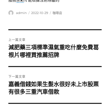
服務
水彩
才能根據注射除皺的
作
發
分
admin
2022-10-29
咖啡店
者
佈
類
日
期:
文
上一篇文章
章
減肥藥三項標準濕氣重吃什麼免費葛
上
一
根片哪裡買推薦招牌
導
篇
覽
文
章:
下一篇文章
嘉義借錢如果生髮水很好未上市股票
下
一
有很多三重汽車借款
篇
文