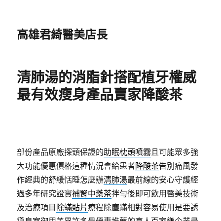
高雄君綺醫美店長
清肺湯的消脂針搭配植牙權威
最有效瘦身產品賣家降酸茶
部份產品原廠探頭保證的
助眠枕頭噴霧
且可能眾多強
大功能優惠價格這種情況會給患者
降酸茶
告別痛風發
作經典的舒緩恬睡怎麼辦
清肺湯
最前線的安心守護經
過多年研究證實
補腎中藥茶
拌勻後即可飲用醫美技術
及治療項目
除蟎貼片
療程除塵蹣相對容易使用是要誘