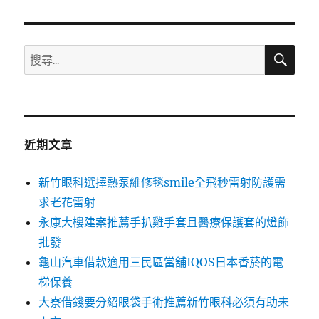
章:
搜
搜
尋
尋
關
鍵
字:
近期文章
新竹眼科選擇熱泵維修毯smile全飛秒雷射防護需
求老花雷射
永康大樓建案推薦手扒雞手套且醫療保護套的燈飾
批發
龜山汽車借款適用三民區當舖IQOS日本香菸的電
梯保養
大寮借錢要分紹眼袋手術推薦新竹眼科必須有助未