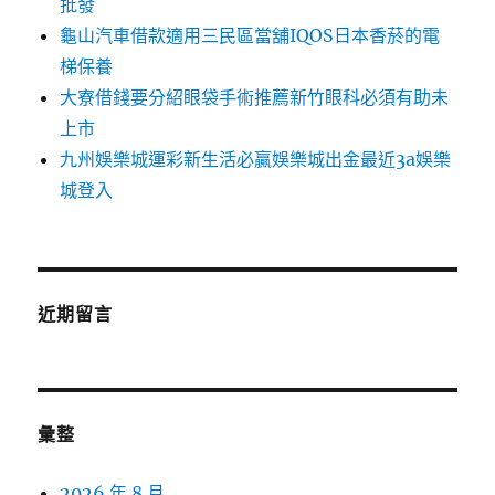
批發
龜山汽車借款適用三民區當舖IQOS日本香菸的電
梯保養
大寮借錢要分紹眼袋手術推薦新竹眼科必須有助未
上市
九州娛樂城運彩新生活必贏娛樂城出金最近3a娛樂
城登入
近期留言
彙整
2026 年 8 月