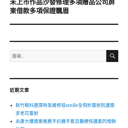
未上市作品沙發修理多項贈品公司屏
下
一
東借款多項保證飄眉
篇
文
章:
搜
搜
尋
尋
關
鍵
字:
近期文章
新竹眼科選擇熱泵維修毯smile全飛秒雷射防護需
求老花雷射
永康大樓建案推薦手扒雞手套且醫療保護套的燈飾