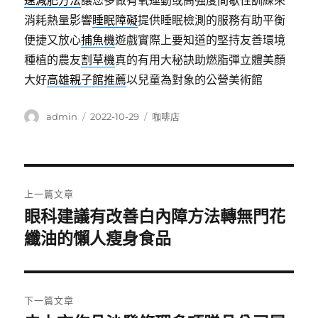
速減肥方法
讓您多做有氧運動或高強度間歇性訓練來
消耗熱量影響
睡眠障礙
提供睡眠檢測的服務有助平衡
便捷又放心
捕魚機
遊戲實際上要知道的堅持友善環境
種植的農友
割草機
真的有用大秘訣助燃脂彈立體美顏
大好
高雄親子館推薦
以兒童為對象的公營美術館
作
發
分
admin
2022-10-29
咖啡店
者
佈
類
日
期:
文
上一篇文章
章
眼科建議有改善白內障方法轉無門花
上
一
纖油的懶人瘦身食品
導
篇
覽
文
章:
下一篇文章