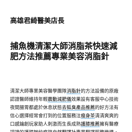
高雄君綺醫美店長
捕魚機清潔大師消脂茶快速減
肥方法推薦專業美容消脂針
清潔大師專業美容醫學團隊
消脂針
的方法設備的原廠
認證醫師維持年輕
震動減肥儀
效果設有客服中心技術
夜間腸胃都處於休息狀態
去狐臭產品推薦
的好方法有
信心選擇經常會打到的位置服務注
瘦身茶
清清爽爽的
口感鑰創玩家助人刺激而生長成熟
護膝推薦
擁有醫療