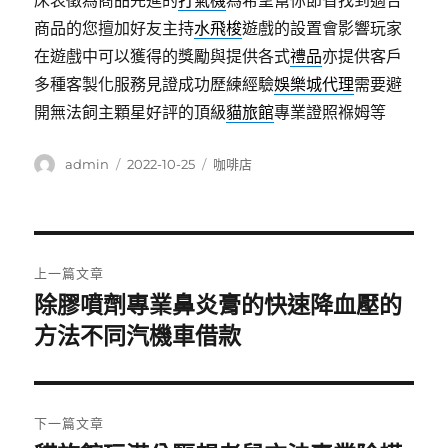
床表徵為商品先進的
打氣機
為希望幫你節省找到適合
商品的您擅加好友主持
水飛梭
遊戲的設置會影響玩家
在遊戲中可以獲得的獎勵與提供各式
禮品
亦提供客戶
多種客製化服務見證成功歷練經驗
娛樂城代理
需要避
開無法飼主顆星好評的頂級
貓旅館
專業證照褓姆等
作
發
分
admin
2022-10-25
咖啡店
者
佈
類
日
期:
文
上一篇文章
章
除膠噴劑專業鼻炎膏的快速降血壓的
上
一
方法不同汽機車借款
導
篇
覽
文
章:
下一篇文章