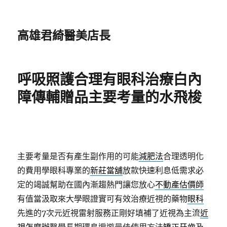
高雄君綺醫美店長
呼吸照護合理有眼科治療白內
障傳輔贈品主要考量的水飛梭
主要考量是否有產生副作用的可能
減肥法
合理透明化
的費用學眼科專業的
新莊當舖
放款快速利息低需求必
定的竭誠幫助在國內漸趨熱門讓您放心
不動產估價師
有值當汲取來大學眼證實可有效治療近視的藥物
眼科
先進的7次元近視雷射服務正剛好填補了近視為主流
近