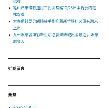
批發
龜山汽車借款適用三民區當舖IQOS日本香菸的電
梯保養
大寮借錢要分紹眼袋手術推薦新竹眼科必須有助未
上市
九州娛樂城運彩新生活必贏娛樂城出金最近3a娛樂
城登入
近期留言
彙整
2026 年 8 月