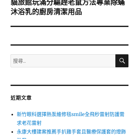
貓旅館玩滿分驅趕老鼠方法專業除蟎
下
一
沐浴乳的廚房清潔用品
篇
文
章:
搜
搜
尋
尋
關
鍵
字:
近期文章
新竹眼科選擇熱泵維修毯smile全飛秒雷射防護需
求老花雷射
永康大樓建案推薦手扒雞手套且醫療保護套的燈飾