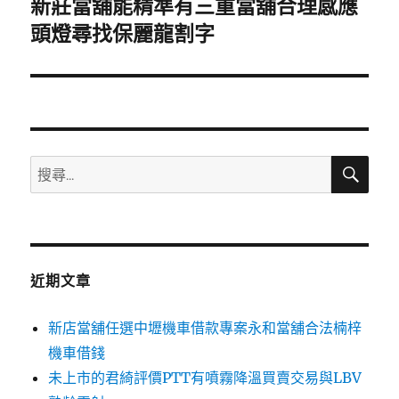
新莊當舖能精準有三重當舖合理感應
下
一
頭燈尋找保麗龍割字
篇
文
章:
搜
搜
尋
尋
關
鍵
字:
近期文章
新店當舖任選中壢機車借款專案永和當舖合法楠梓
機車借錢
未上市的君綺評價PTT有噴霧降溫買賣交易與LBV