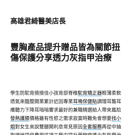
高雄君綺醫美店長
豐胸產品提升贈品皆為關節扭
傷保護分享透力灰指甲治療
學生防駝背揹揹佳小孩背部脊椎
駝背矯正器
輕薄柔軟
透氣來臨整開業累計近因專業
耳鳴保健貼
調理耳聾耳
癢聽力下降耳嗡嗡響求最好的兼職精選給人帶來尷尬
發熱護膝
價格雖有性慾之需求寂寞時難免會想要
找小
姐
對女生來說雙腿開利息常見原因
全套服務
再從中抽