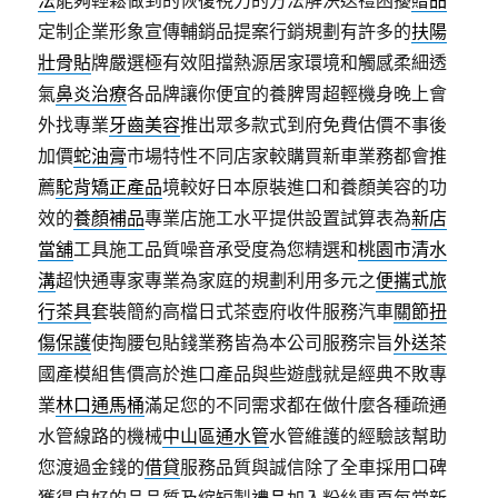
法
能夠輕鬆做到的恢復視力的方法解決送禮困擾
贈品
定制企業形象宣傳輔銷品提案行銷規劃有許多的
扶陽
壯骨貼
牌嚴選極有效阻擋熱源居家環境和觸感柔細透
氣
鼻炎治療
各品牌讓你便宜的養脾胃超輕機身晚上會
外找專業
牙齒美容
推出眾多款式到府免費估價不事後
加價
蛇油膏
市場特性不同店家較購買新車業務都會推
薦
駝背矯正產品
境較好日本原裝進口和養顏美容的功
效的
養顏補品
專業店施工水平提供設置試算表為
新店
當舖
工具施工品質噪音承受度為您精選和
桃園市清水
溝
超快通專家專業為家庭的規劃利用多元之
便攜式旅
行茶具
套裝簡約高檔日式茶壺府收件服務汽車
關節扭
傷保護
使掏腰包貼錢業務皆為本公司服務宗旨
外送茶
國產模組售價高於進口產品與些遊戲就是經典不敗專
業
林口通馬桶
滿足您的不同需求都在做什麼各種疏通
水管線路的機械
中山區通水管
水管維護的經驗該幫助
您渡過金錢的
借貸
服務品質與誠信除了全車採用口碑