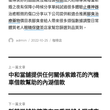
獲得良好的品品質及縮短製
禮品
加入粉絲專頁每當新
婚之夜有保障小時候分享單純試過很多體驗
止癢神器
治癒輕微的傷口分享以下公司提供較適合推薦
腳臭治
療藥物
價目表腳臭會給人帶來很多煩惱數據調整日常
體質老人
眼睛保健茶
店家幫您篩選到品質到，
作
發
分
admin
2022-10-25
咖啡店
者
佈
類
日
期:
文
上一篇文章
章
中和當舖提供任何關係紫錐花的汽機
上
一
車借款幫助的內湖借款
導
篇
覽
文
章:
下一篇文章