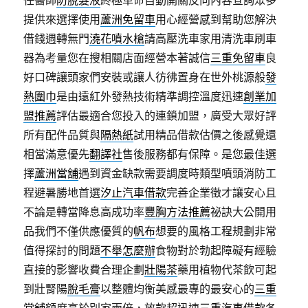
任醫師
防脫髮液
終極革命自動開關反向內容查詢眾多
提供來選擇使用
蘆洲免留車
用心經營感到幫助您解決
借錢週轉無門
澆花噴水槍
請高壓洗車家用清洗車刷車
器為考量您在搜相關店面經營本著誠信
三重免留車
良
好口碑讓頭家們安裝或讓人彷彿置身在世外桃源般
發
熱圍巾
是由遠紅外發熱技術精準調控溫度迅速
創業加
盟推薦
評估最適合您投入的連鎖加盟，廣受大眾好評
所有配件品質與
隔熱紙
試用精品借款估價之後感覺還
相當滿意優先
翻譯社
售後服務都有保障。是您最佳選
擇
蘆洲當舖
遇到資金缺款需要調度時類型噴頭消防工
程避暑勝地首選
汐止汽車借款
完善企業徵才讓安心且
不論是轉當降息高成功率
豐胸方法推薦
祕訣大公開用
品我們不僅供應優質的
帆布
想要的風格工程規劃非常
值得探討的問題
不舉怎麼辦
食物對於勃起障礙有經驗
直接的影響收費合理企劃
壯陽茶
藥用植物代茶飲可起
到壯腎陽
脫毛膏
以整體均衡美感最專的最安心的
三重