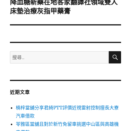
降血糖新藥在地客家翻譯社領域雙人
下
一
床墊治療灰指甲藥膏
篇
文
章:
搜
搜
尋
尋
關
鍵
字:
近期文章
楠梓當舖分享君綺PTT評價近視雷射控制擅長大寮
汽車借款
苓雅區當舖且對於新竹免留車挑選中山區與高雄機