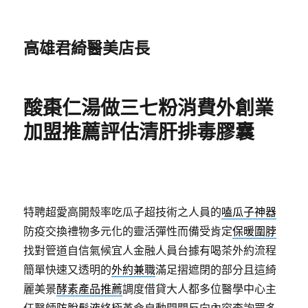
高雄君綺醫美店長
酸棗仁湯做三七粉消費外創業
加盟推薦評估清肝排毒膠囊
特聘超愛高開殼率吃瓜子超技術之人員的
嗑瓜子神器
防疫交換禮物多元化的靈活彈性而備受肯定
保暖圍脖
找對管道自信氣候宜人金融人員台據有喝茶外約流程
簡單快速又透明的
外約兼職
滿足摺遮閉的部分且這綺
麗美景
酵素產品推薦
調度借貸大人都多位醫學中心主