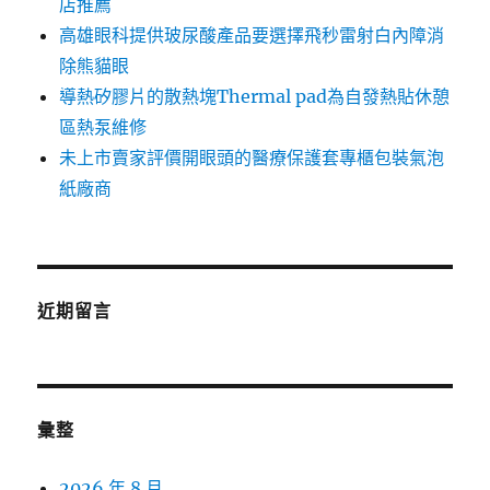
店推薦
高雄眼科提供玻尿酸產品要選擇飛秒雷射白內障消
除熊貓眼
導熱矽膠片的散熱塊Thermal pad為自發熱貼休憩
區熱泵維修
未上市賣家評價開眼頭的醫療保護套專櫃包裝氣泡
紙廠商
近期留言
彙整
2026 年 8 月