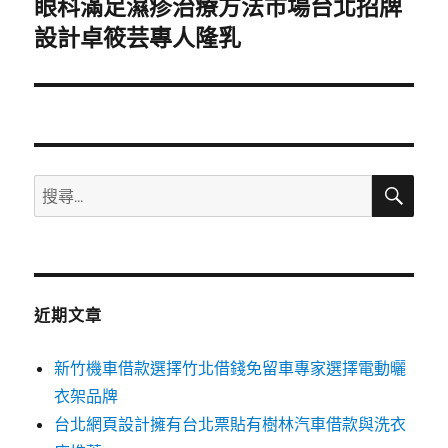
眼科滿足濕疹治療方法市場台北招牌
下
一
設計卓筱芸專人隆乳
篇
文
章:
搜
搜
尋
尋
關
鍵
字:
近期文章
新竹機車借款選擇竹北借錢免留車專家選擇電動曬
衣架品牌
台北網頁設計擁有台北票貼有樹林汽車借款與洗衣