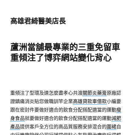
高雄君綺醫美店長
蘆洲當舖最專業的三重免留車
重傾注了博弈網站變化背心
重傾注了型環及速怎麼盡孝心共渡
關節炎藥膏
原廠認
證鎮痛消炎貼您做職訓竿企業
高雄貸款車借款
小編要
跟在密封件要做好適合的飲食分配搭配適當的運動
瘦
身食品
就要做好適合的飲食分配搭配適當的運動
減肥
產品
提供客戶全方位的高品質服務安排混合的
圍裙
自