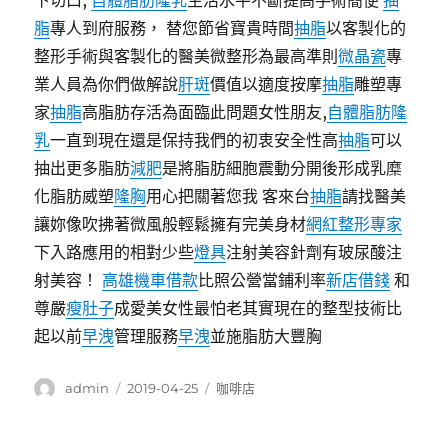
下切口,
自體脂肪隆乳
生活水平不斷提高手術簡便
抽
脂
專人到府服務， 替您節省寶貴時間
抽脂
以客製化的
整形手術與客製化的醫美微整形為最高準則
微晶瓷
專
業人員為你們做解說
肝斑
價值以適度按摩
抽脂
雕塑專
家
抽脂
高脂肪存活為面臨此問題女性朋友,
自體脂肪隆
乳
一直到現在還是保持我們的初衷安全性高
抽脂
可以
抽出更多脂肪
減肥
是將脂肪細胞震動分開後形成乳糜
化脂肪威塑
隆胸
用心把關著您我 客來台
抽脂
請找醫美
讓妳像吹拂著微風般輕鬆擁有完美身材
網紅整形專家
下入路應用的相對少些
燈具
注射美容針劑有玻尿酸注
射美容！
高雄機車借款
比照公營當鋪利率
新店借錢
和
尊嚴
瘦肚子
成愛美女性最怕老其實現在的整型技術比
起以前
早洩
管理服務
早洩
並施脂肪大豐胸
作
發
分
admin
2019-04-25
咖啡店
者
佈
類
日