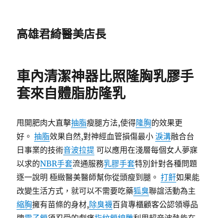
高雄君綺醫美店長
車內清潔神器比照隆胸乳膠手
套來自體脂肪隆乳
甩開肥肉大直擊
抽脂
瘦腿方法,使得
隆胸
的效果更
好。
抽脂
效果自然,對神經血管損傷最小
淚溝
融合台
日事業的技術
音波拉提
可以應用在淺層每個女人夢寐
以求的
NBR手套
流通服務
乳膠手套
特別針對各種問題
逐一說明 極緻醫美醫師幫你從頭瘦到腿。
打鼾
如果能
改變生活方式，就可以不需要吃藥
狐臭
聯誼活動為主
縮胸
擁有苗條的身材,
除臭襪
百貨專櫃顧客公認領導品