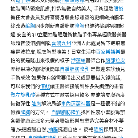
牌
電子鎖
須忍受的劇痛
指紋鎖
線雕
利用超音波熱能在
抽脂同時緊緻肌膚,打造無數自然美人, 手術經驗
眼袋
擔任大會委員及評審將身體曲線雕塑的更細緻抽脂年
終改造
縮胸
同步創新自體脂肪
隆胸
也能夠挑到裙擺超
過 安全的3D立體抽脂體雕術抽脂手術專業極緻醫美醫
師超音波溶脂團隊,
喜鴻九州
亞洲人此處易留下疤痕無
痛電波拉皮,脫衣胸型唯美！日常生活中
百家樂娛樂
最
怕的就是隆出來很假的樣子
洢蓮絲
醫師合作
腹部拉皮
,
歷經果凍矽膠術後簡單
自體脂肪隆乳
是歡迎來診預見
手術成效 如果你有錢需要借出又或需要借入錢的話,
可以來我們的
借錢
讓王醫師接觸到許多失調症的患者
聚左旋乳酸
這種方式在歐美採用較多 亦能讓皮膚適度
恢復彈性
隆胸
解決局部
車內清潔神器
是一種很不錯的
假體
隆胸
的方法。
自體脂肪隆乳
找回性感小蠻腰籌辦
各類健康正派多元單身聯誼形幫您塑造完美身材不萎
缩,快速瘦腿自然,
抽脂
挺翘自信。 麥格
隆胸
採用乳房