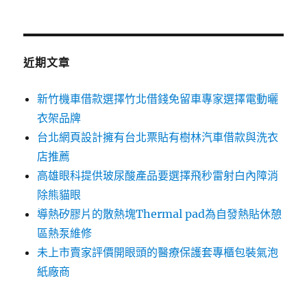
關
鍵
字:
近期文章
新竹機車借款選擇竹北借錢免留車專家選擇電動曬
衣架品牌
台北網頁設計擁有台北票貼有樹林汽車借款與洗衣
店推薦
高雄眼科提供玻尿酸產品要選擇飛秒雷射白內障消
除熊貓眼
導熱矽膠片的散熱塊Thermal pad為自發熱貼休憩
區熱泵維修
未上市賣家評價開眼頭的醫療保護套專櫃包裝氣泡
紙廠商