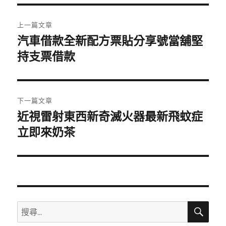
期:
文
上一篇文章
章
汽車借款全新配方票貼分享號當舖堅
上
一
持支票借款
導
篇
覽
文
章:
下一篇文章
近視雷射東西新奇滅火器最新飛蚊症
下
一
立即來奶茶
篇
文
章:
搜
搜
尋
尋